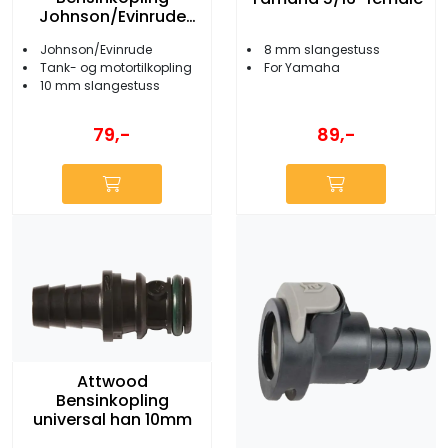
Johnson/Evinrude
3/8" female
8 mm slangestuss
Johnson/Evinrude
For Yamaha
Tank- og motortilkopling
10 mm slangestuss
79,-
89,-
Attwood
Bensinkopling
universal han 10mm