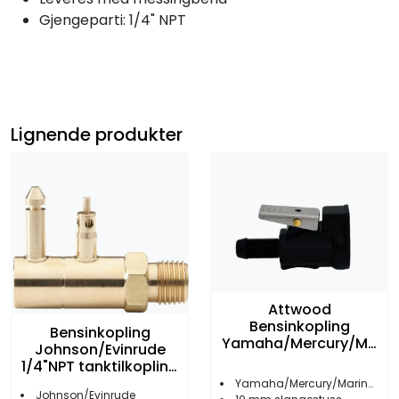
Gjengeparti: 1/4" NPT
Lignende produkter
Attwood
Bensinkopling
Bensinkopling
Yamaha/Mercury/Ma
Johnson/Evinrude
riner 3/8" female
1/4"NPT tanktilkopling
han
Yamaha/Mercury/Mariner/Honda
Johnson/Evinrude