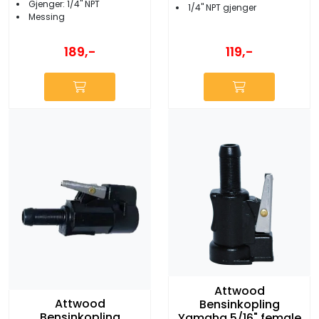
Gjenger: 1/4'' NPT
1/4'' NPT gjenger
Messing
189,-
119,-
Attwood
Attwood
Bensinkopling
Bensinkopling
Yamaha 5/16" female