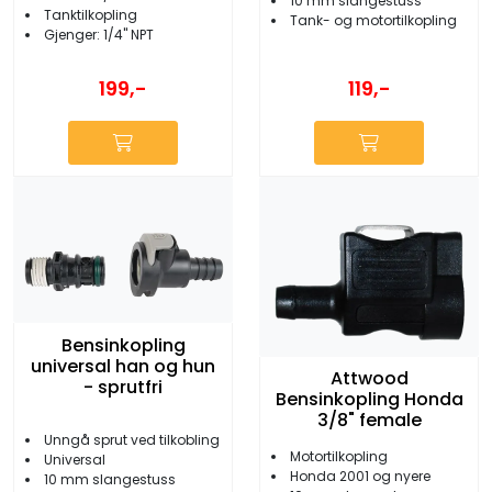
10 mm slangestuss
Tanktilkopling
Tank- og motortilkopling
Gjenger: 1/4'' NPT
199,-
119,-
Bensinkopling
universal han og hun
Attwood
- sprutfri
Bensinkopling Honda
3/8" female
Unngå sprut ved tilkobling
Motortilkopling
Universal
Honda 2001 og nyere
10 mm slangestuss