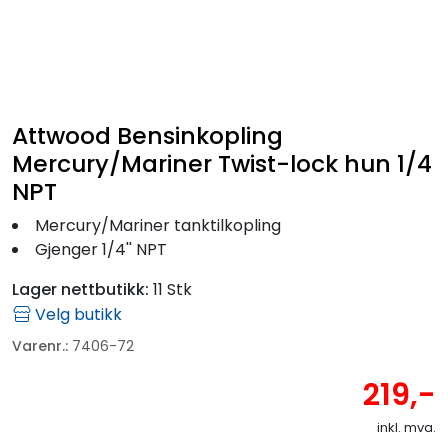
Fortøyning
Fritid/Sikkerhet
Båtpleie/Opplag
Attwood Bensinkopling
Mercury/Mariner Twist-lock hun 1/4
Seil
NPT
Mercury/Mariner tanktilkopling
Outlet
Gjenger 1/4'' NPT
Lager nettbutikk:
11 Stk
Kampanje
Velg butikk
Varenr.:
7406-72
219,-
inkl. mva.