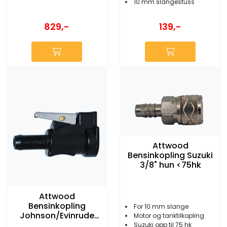
10 mm slangestuss
829,-
139,-
Attwood
Bensinkopling Suzuki
3/8" hun <75hk
Attwood
Bensinkopling
For 10 mm slange
Johnson/Evinrude
Motor og tanktilkopling
5/16" female
Suzuki opp til 75 hk