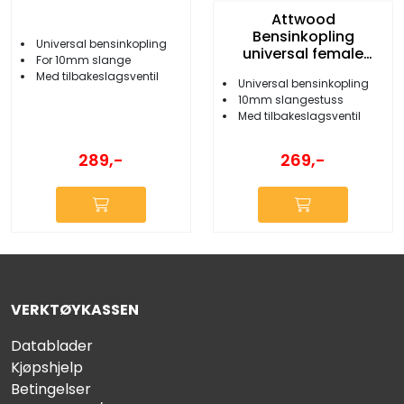
Attwood
Bensinkopling
Universal bensinkopling
universal female
For 10mm slange
10mm
Med tilbakeslagsventil
Universal bensinkopling
10mm slangestuss
Med tilbakeslagsventil
289,-
269,-
VERKTØYKASSEN
Datablader
Kjøpshjelp
Betingelser