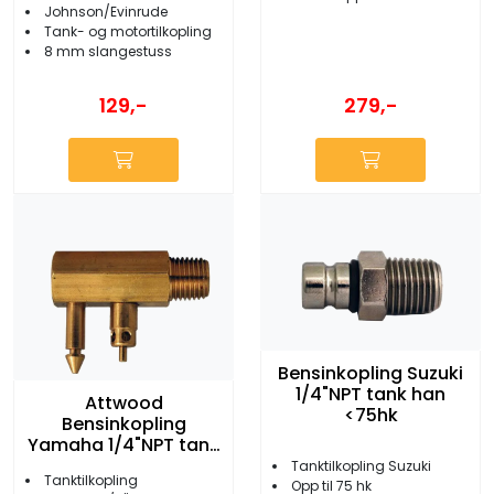
Johnson/Evinrude
Tank- og motortilkopling
8 mm slangestuss
279,-
129,-
Bensinkopling Suzuki
1/4"NPT tank han
Attwood
<75hk
Bensinkopling
Yamaha 1/4"NPT tank
male
Tanktilkopling Suzuki
Tanktilkopling
Opp til 75 hk