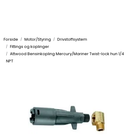
Skip to main content
Elektronikk
Forside
Motor/Styring
Drivstoffsystem
Elektrisk
Fittings og koplinger
Attwood Bensinkopling Mercury/Mariner Twist-lock hun 1/4
NPT
Bygg/Innredning
Komfort
VVS
Motor/Styring