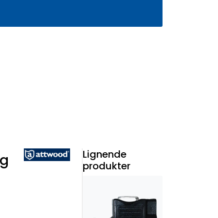
0
Infosenter
Favoritter
Logg inn
Lignende
ng
produkter