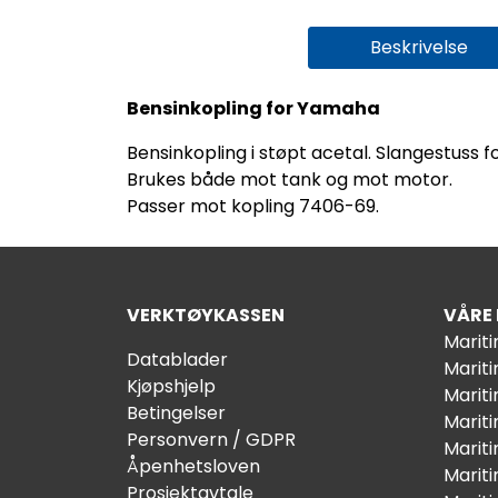
Beskrivelse
Bensinkopling for Yamaha
Bensinkopling i støpt acetal. Slangestuss 
Brukes både mot tank og mot motor.
Passer mot kopling 7406-69.
VERKTØYKASSEN
VÅRE
Marit
Datablader
Marit
Kjøpshjelp
Mariti
Betingelser
Marit
Personvern / GDPR
Mariti
Åpenhetsloven
Marit
Prosjektavtale