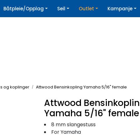
|
Båtpleie/Opplag
Seil
Outlet
Kampanje
øpshjelp
Nyhetsbrev
ngs og koplinger
Attwood Bensinkopling Yamaha 5/16" female
Attwood Bensinkopli
Yamaha 5/16" female
8 mm slangestuss
For Yamaha