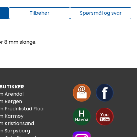
Tilbehør
Spørsmål og svar
for 8 mm slange.
 BUTIKKER
im Arendal
im Bergen
m Fredrikstad Floa
im Karmøy
m Kristiansand
im Sarpsborg