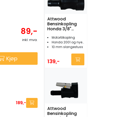
Attwood
Bensinkopling
89,-
Honda 3/8"
female
Motortilkopling
inkl. mva.
Honda 2001 og nyere
10 mm slangestuss
Kjøp
139,-
189,-
Attwood
Bensinkopling