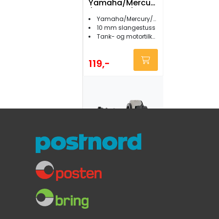
Yamaha/Mercury
/Mariner 3/8"
Yamaha/Mercury/Mariner/Honda
female
10 mm slangestuss
Tank- og motortilkopling
119,-
Bensinkopling
universal han og
hun - sprutfri
Unngå sprut ved tilkobling
Universal
10 mm slangestuss