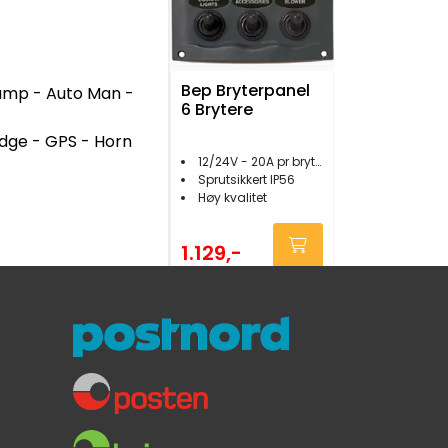
Bep Bryterpanel
 pump - Auto Man -
6 Brytere
idge - GPS - Horn
12/24V - 20A pr bryter
Sprutsikkert IP56
Høy kvalitet
1.129,-