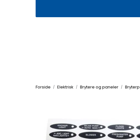
Skip to main content
|
|
Våre butikker
Kontakt oss
Kj
Forside
Elektrisk
Brytere og paneler
Bryter