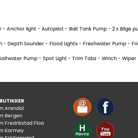
r - Anchor light - Autopilot - Bait Tank Pump - 2 x Bilge
h - Depth Sounder - Flood Lights - Freshwater Pump - Fr
 Saltwater Pump - Spot Light - Trim Tabs - Winch - Wiper
 BUTIKKER
im Arendal
im Bergen
m Fredrikstad Floa
im Karmøy
m Kristiansand