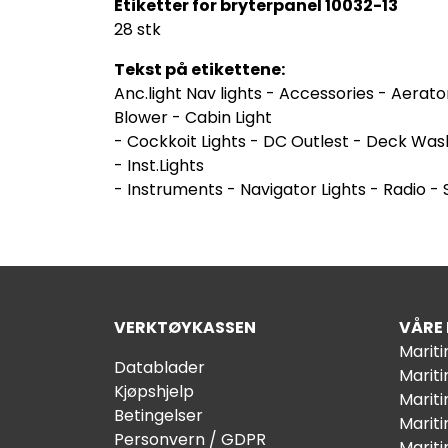
Etiketter for bryterpanel 10032-13
28 stk
Tekst på etikettene:
Anc.light Nav lights - Accessories - Aerato
Blower - Cabin Light
- Cockkoit Lights - DC Outlest - Deck Was
- Inst.Lights
- Instruments - Navigator Lights - Radio -
VERKTØYKASSEN
VÅRE
Marit
Datablader
Marit
Kjøpshjelp
Mariti
Betingelser
Marit
Personvern / GDPR
Mariti