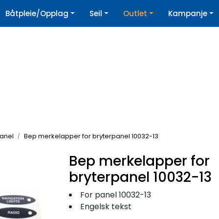
|
Båtpleie/Opplag
Seil
Outlet
Kampanje
øpshjelp
Nyhetsbrev
panel
Bep merkelapper for bryterpanel 10032-13
Bep merkelapper for
bryterpanel 10032-13
For panel 10032-13
Engelsk tekst