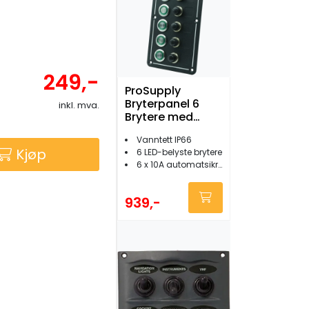
249,-
ProSupply
Bryterpanel 6
inkl. mva.
Brytere med
sikringsholder
Vanntett IP66
Kjøp
6 LED-belyste brytere
6 x 10A automatsikringer
939,-