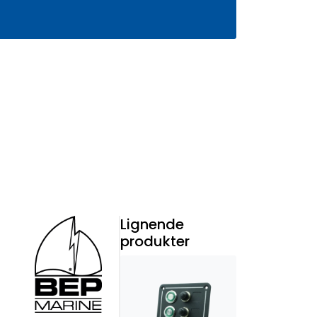
0
Infosenter
Favoritter
Logg inn
Lignende
produkter