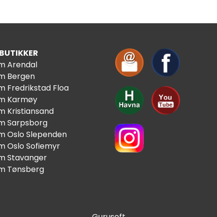
 BUTIKKER
im Arendal
im Bergen
m Fredrikstad Floa
im Karmøy
m Kristiansand
im Sarpsborg
im Oslo Slependen
im Oslo Sofiemyr
im Stavanger
im Tønsberg
Gurusoft