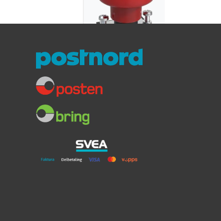
Hovedbryter 150
Amp
For SidePower thrustere
SE30/SE40/SE60-12V/SE80-24V
619,-