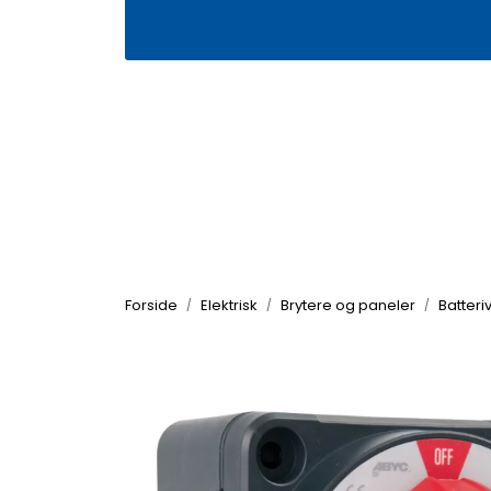
Skip to main content
|
|
Våre butikker
Kontakt oss
Kj
Forside
Elektrisk
Brytere og paneler
Batteri