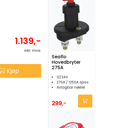
1.139,-
inkl. mva.
Seaflo
Hovedbryter
275A
Kjøp
12/24V
275A / 1250A spiss
Avtagbar nøkkel
299,-