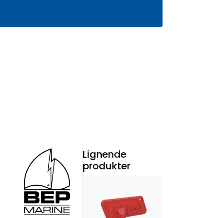
0
Infosenter
Favoritter
Logg inn
Lignende
produkter