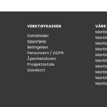
VERKTØYKASSEN
VÅRE
Marit
Datablader
Marit
Kjøpshjelp
Mariti
Betingelser
Marit
Personvern / GDPR
Mariti
Åpenhetsloven
Marit
Prosjektavtale
Marit
Gavekort
Marit
Marit
Marit