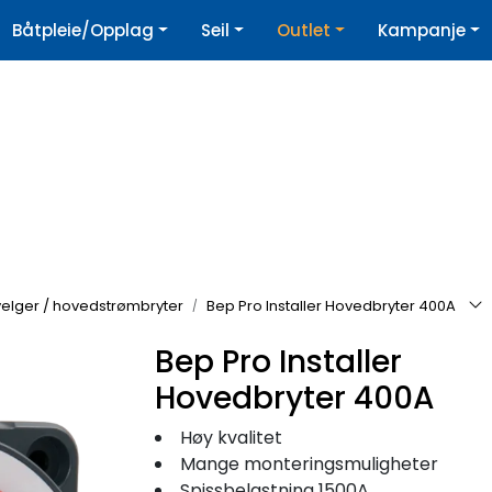
|
Båtpleie/Opplag
Seil
Outlet
Kampanje
øpshjelp
Nyhetsbrev
velger / hovedstrømbryter
Bep Pro Installer Hovedbryter 400A
Bep Pro Installer
Hovedbryter 400A
Høy kvalitet
Mange monteringsmuligheter
Spissbelastning 1500A