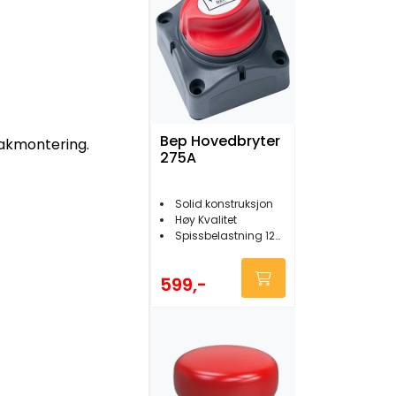
Bep Hovedbryter
bakmontering.
275A
Solid konstruksjon
Høy Kvalitet
Spissbelastning 1250A
599,-