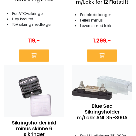
m/Lokk for 12 Flatstift
For ATC-sikringer
For bladsikringer
Høy kvalitet
Felles minus
15A sikring medfølger
Leveres med lokk
119,-
1.299,-
Blue Sea
Sikringsholder
m/Lokk ANL 35-300A
Sikringsholder inkl
minus skinne 6
sikringer
For ANL sikringer 35-300A