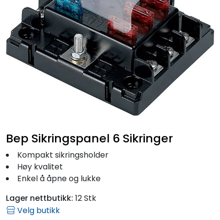
Fortøyning
Fritid/Sikkerhet
Båtpleie/Opplag
Seil
Outlet
Bep Sikringspanel 6 Sikringer
Kampanje
Kompakt sikringsholder
Høy kvalitet
Enkel å åpne og lukke
Lager nettbutikk:
12 Stk
Velg butikk