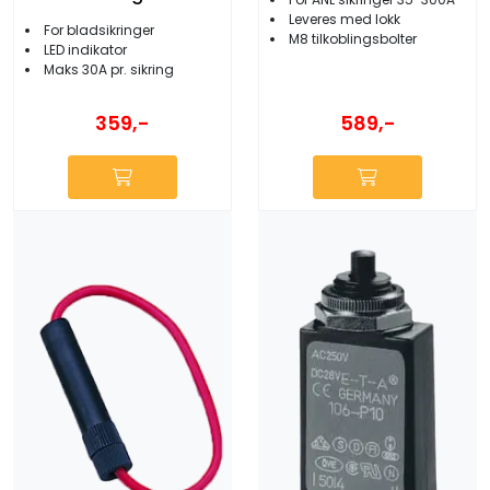
Leveres med lokk
For bladsikringer
M8 tilkoblingsbolter
LED indikator
Maks 30A pr. sikring
359,-
589,-