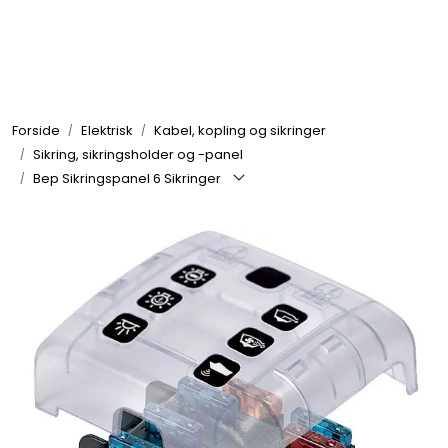
Skip to main content
Elektronikk
Forside
Elektrisk
Kabel, kopling og sikringer
Elektrisk
Sikring, sikringsholder og -panel
Bep Sikringspanel 6 Sikringer
Bygg/Innredning
Komfort
VVS
Motor/Styring