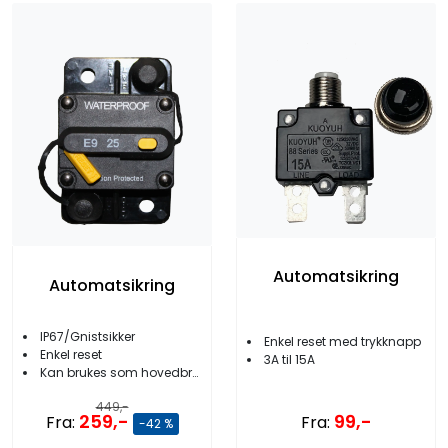
Automatsikring
Automatsikring
IP67/Gnistsikker
Enkel reset med trykknapp
Enkel reset
3A til 15A
Kan brukes som hovedbryter
449,-
99,-
259,-
Fra:
Fra:
-42 %