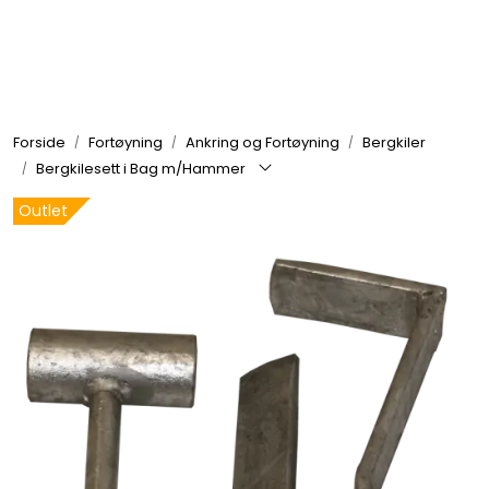
Skip to main content
Elektronikk
Forside
Fortøyning
Ankring og Fortøyning
Bergkiler
Elektrisk
Bergkilesett i Bag m/Hammer
Outlet
Bygg/Innredning
Komfort
VVS
Motor/Styring