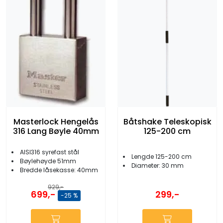
Masterlock Hengelås
Båtshake Teleskopisk
316 Lang Bøyle 40mm
125-200 cm
AISI316 syrefast stål
Lengde 125-200 cm
Bøylehøyde 51mm
Diameter: 30 mm
Bredde låsekasse: 40mm
929,-
699,-
299,-
-25 %