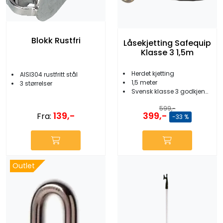
Blokk Rustfri
Låsekjetting Safequip
Klasse 3 1,5m
Herdet kjetting
AISI304 rustfritt stål
1,5 meter
3 størrelser
Svensk klasse 3 godkjenning
599,-
139,-
399,-
Fra:
-33 %
Outlet