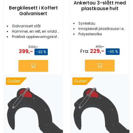
Ankertau 3-slått med
Bergkilesett i Koffert
plastkause hvit
Galvanisert
Synketau
Galvanisert stål
Innspleiset plastkause i en ende
Hammer, en rett, en vridd og to vinklede bergkiler
Polyestersilke
Praktisk oppbevaringskoffert
419,-
599,-
229,-
399,-
Fra:
-45 %
-33 %
Outlet
Outlet