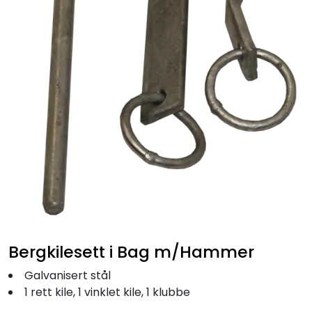
Fortøyning
Fritid/Sikkerhet
Båtpleie/Opplag
Seil
Outlet
Kampanje
Bergkilesett i Bag m/Hammer
Galvanisert stål
1 rett kile, 1 vinklet kile, 1 klubbe