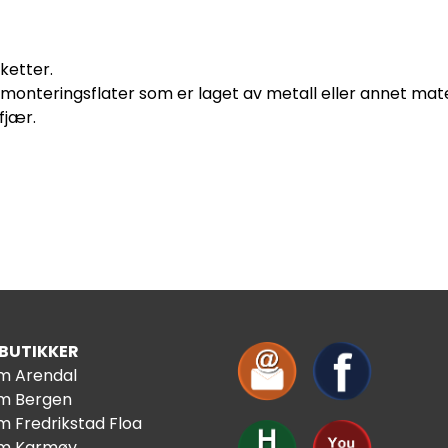
ketter.
 monteringsflater som er laget av metall eller annet mat
fjær.
 BUTIKKER
im Arendal
im Bergen
m Fredrikstad Floa
im Karmøy