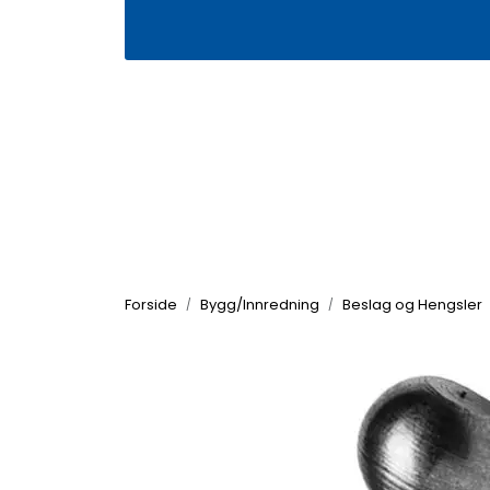
Skip to main content
|
|
Våre butikker
Kontakt oss
Kj
Forside
Bygg/Innredning
Beslag og Hengsler