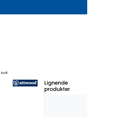
0
Infosenter
Favoritter
Logg inn
bolt
Lignende
produkter