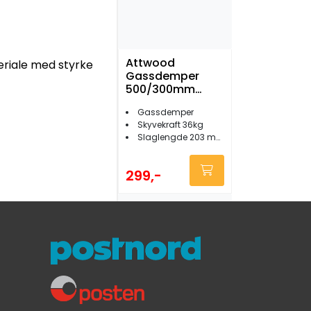
Attwood
eriale med styrke
Gassdemper
500/300mm
36kg
Gassdemper
Skyvekraft 36kg
Slaglengde 203 mm
299,-