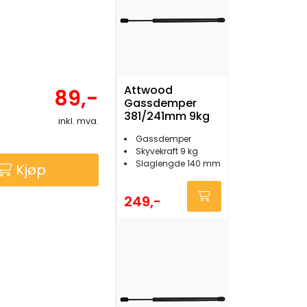
Attwood
89,-
Gassdemper
381/241mm 9kg
inkl. mva.
Gassdemper
Skyvekraft 9 kg
Slaglengde 140 mm
Kjøp
249,-