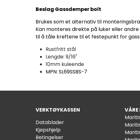
Beslag Gassdemper bolt
Brukes som et alternativ til monteringsbra
Kan monteres direkte på luker eller andre
til å tåle kreftene til et festepunkt for gass
Rustfritt stål
Lengde: 9/16"
10mm kuleende
MPN: SL69SSBS-7
VERKTØYKASSEN
VÅRE
Marit
Datablader
Marit
Kjøpshjelp
Mariti
Betingelser
Marit