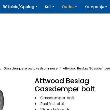
|
Båtpleie/Opplag
Seil
Outlet
Kampanje
øpshjelp
Nyhetsbrev
Gassdempere og lukestrammere
Attwood Beslag Gassdemper 
Attwood Beslag
Gassdemper bolt
Gassdemper bolt
Rustfritt stål
10mm kuleende