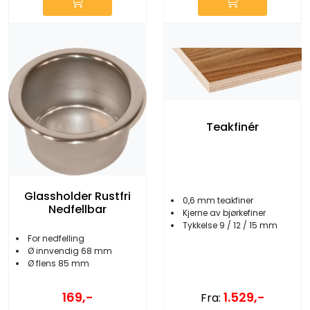
Teakfinér
Glassholder Rustfri
0,6 mm teakfiner
Nedfellbar
Kjerne av bjørkefiner
Tykkelse 9 / 12 / 15 mm
For nedfelling
Ø innvendig 68 mm
Ø flens 85 mm
1.529,-
169,-
Fra: