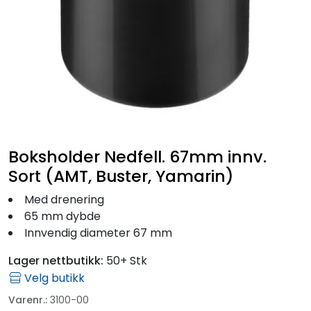
Fortøyning
Fritid/Sikkerhet
Båtpleie/Opplag
Seil
Boksholder Nedfell. 67mm innv.
Outlet
Sort (AMT, Buster, Yamarin)
Med drenering
Kampanje
65 mm dybde
Innvendig diameter 67 mm
Lager nettbutikk:
50+ Stk
Velg butikk
Varenr.:
3100-00