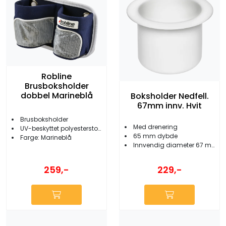
Robline
Brusboksholder
dobbel Marineblå
Boksholder Nedfell.
67mm innv. Hvit
Brusboksholder
Med drenering
UV-beskyttet polyesterstoff
65 mm dybde
Farge: Marineblå
Innvendig diameter 67 mm
259,-
229,-