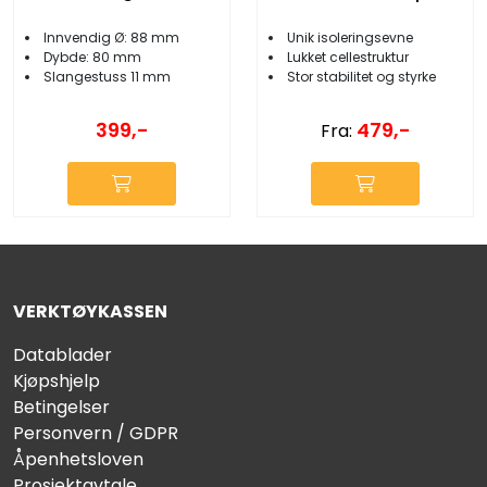
Innvendig Ø: 88 mm
Unik isoleringsevne
Dybde: 80 mm
Lukket cellestruktur
Slangestuss 11 mm
Stor stabilitet og styrke
399,-
479,-
Fra:
VERKTØYKASSEN
Datablader
Kjøpshjelp
Betingelser
Personvern / GDPR
Åpenhetsloven
Prosjektavtale