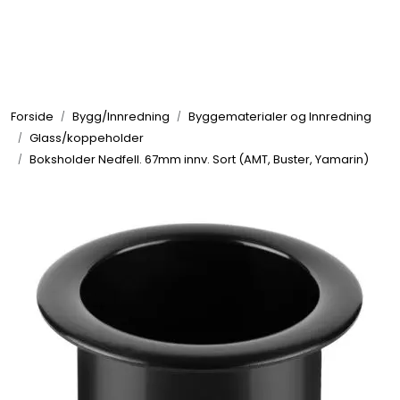
Skip to main content
Elektronikk
Forside
Bygg/Innredning
Byggematerialer og Innredning
Elektrisk
Glass/koppeholder
Boksholder Nedfell. 67mm innv. Sort (AMT, Buster, Yamarin)
Bygg/Innredning
Komfort
VVS
Motor/Styring