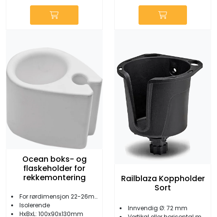
Ocean boks- og
flaskeholder for
rekkemontering
Railblaza Koppholder
Sort
For rørdimensjon 22-26mm
Isolerende
Innvendig Ø: 72 mm
HxBxL: 100x90x130mm
Vertikal eller horisontal montering