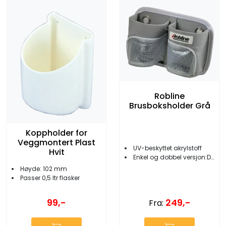
Robline
Brusboksholder Grå
Koppholder for
Veggmontert Plast
UV-beskyttet akrylstoff
Hvit
Enkel og dobbel versjon:Dobbel: grå/Enkel: blå
Høyde: 102 mm
Passer 0,5 ltr flasker
249,-
99,-
Fra: