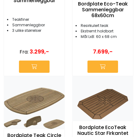
Sammenleggbar
Bordplate Eco-Teak
Sammenleggbar
68x60cm
Teakfiner
Sammenleggbar
Resirkulert teak
3 ulike størrelser
Ekstremt holdbart
Mål LxB: 60 x 68 cm
3.299,-
7.699,-
Fra:
Bordplate EcoTeak
Nautic Star Firkantet
Bordplate Teak Circle