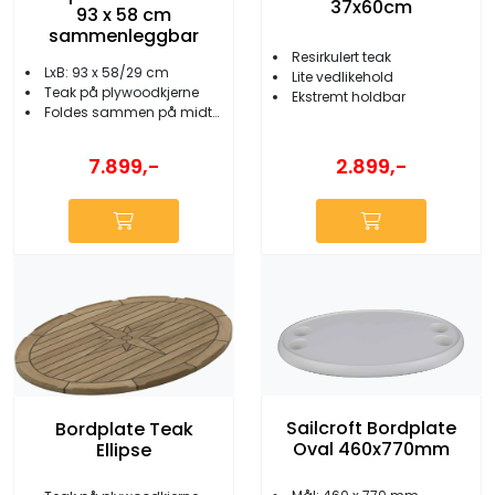
37x60cm
93 x 58 cm
sammenleggbar
Resirkulert teak
LxB: 93 x 58/29 cm
Lite vedlikehold
Teak på plywoodkjerne
Ekstremt holdbar
Foldes sammen på midten
7.899,-
2.899,-
Sailcroft Bordplate
Bordplate Teak
Oval 460x770mm
Ellipse