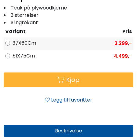
Fortøyning
Teak på plywoodkjerne
3 størrelser
Fritid/Sikkerhet
Slingrekant
Variant
Pris
Båtpleie/Opplag
37X60Cm
3.299,-
51X75Cm
4.499,-
Seil
Outlet
Kjøp
Kampanje
Legg til favoritter
Beskrivelse