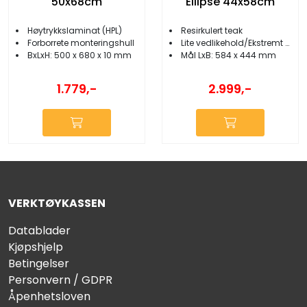
50x68cm
Ellipse 44x58cm
Høytrykkslaminat (HPL)
Resirkulert teak
Forborrete monteringshull
Lite vedlikehold/Ekstremt holdbar
BxLxH: 500 x 680 x 10 mm
Mål LxB: 584 x 444 mm
1.779,-
2.999,-
VERKTØYKASSEN
Datablader
Kjøpshjelp
Betingelser
Personvern / GDPR
Åpenhetsloven