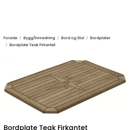
Skip to main content
Elektronikk
Forside
Bygg/Innredning
Bord og Stol
Bordplater
Elektrisk
Bordplate Teak Firkantet
Bygg/Innredning
Komfort
VVS
Motor/Styring
Bordplate Teak Firkantet