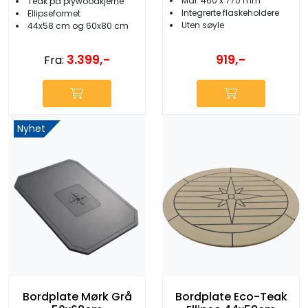
Mål: 460 x 770 mm
Teak på plywoodkjerne
Integrerte flaskeholdere
Ellipseformet
Uten søyle
44x58 cm og 60x80 cm
919,-
3.399,-
Fra:
Nyhet
Bordplate Mørk Grå
Bordplate Eco-Teak