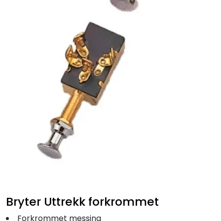
Fortøyning
Fritid/Sikkerhet
Båtpleie/Opplag
Seil
Outlet
Kampanje
Bryter Uttrekk forkrommet
Forkrommet messing