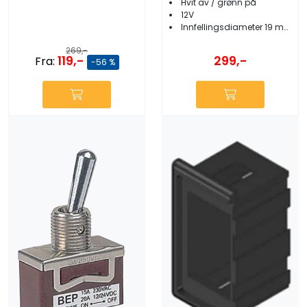
Hvit av / grønn på
12V
Innfellingsdiameter 19 mm
269,-
119,-
299,-
Fra:
-56 %