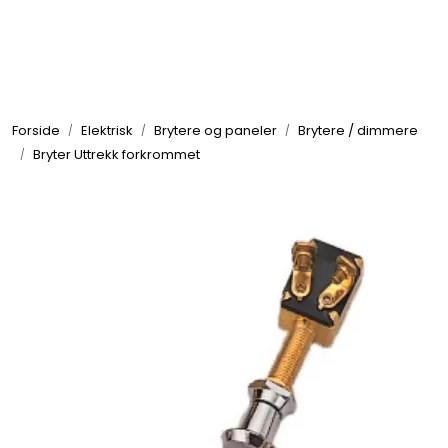
Skip to main content
Elektronikk
Forside
Elektrisk
Brytere og paneler
Brytere / dimmere
Elektrisk
Bryter Uttrekk forkrommet
Bygg/Innredning
Komfort
VVS
Motor/Styring