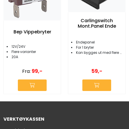
Carlingswitch
Mont.Panel Ende
Bep Vippebryter
Endepanel
12V/24V
For 1 bryter
Flere varianter
Kan bygges ut med flere paneler
20A
99,-
59,-
Fra:
VERKTØYKASSEN