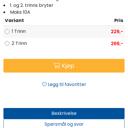
1. og 2. trinns bryter
Maks 10A
Variant
Pris
1 Trinn
229,-
2 Trinn
269,-
Kjøp
Legg til favoritter
Beskrivelse
Spørsmål og svar