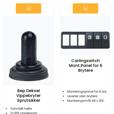
Carlingswitch
Mont.Panel for 6
Brytere
Bep Deksel
Monteringspanel for 6 brytere
Vippebryter
Leveres uten brytere
Sprutsikker
Monteringsmål 48 x 155 mm
Vanntett hette
Til BEP vippebryter