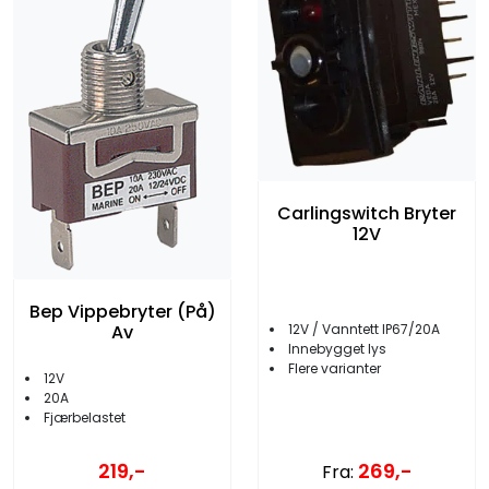
Carlingswitch Bryter
12V
Bep Vippebryter (På)
Av
12V / Vanntett IP67/20A
Innebygget lys
Flere varianter
12V
20A
Fjærbelastet
219,-
269,-
Fra: