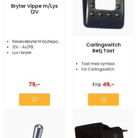
Bryter Vippe m/Lys
12V
Reservebryter til bryterpanel
Carlingswitch
12V - Av/På
Betj.Tast
Lys i bryter
Tast med symbol
For Carlingswitch
79,-
49,-
Fra: