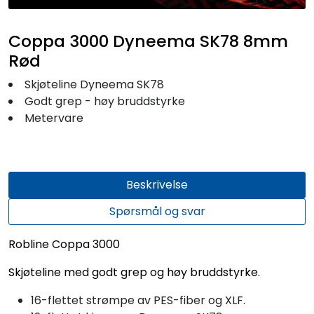
Fortøyning
Coppa 3000 Dyneema SK78 8mm
Fritid/Sikkerhet
Rød
Skjøteline Dyneema SK78
Båtpleie/Opplag
Godt grep - høy bruddstyrke
Metervare
Seil
Outlet
Beskrivelse
Spørsmål og svar
Kampanje
Robline Coppa 3000
Skjøteline med godt grep og høy bruddstyrke.
16-flettet strømpe av PES-fiber og XLF.