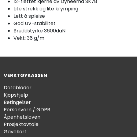
12-flettet kjerne av Dyneema SK78
Lite strekk og lite krymping
Lett å spleise
God UV-stabilitet
Bruddstyrke 3600daN
Vekt: 36 g/m
VERKTØYKASSEN
Datablader
Kjøpshjelp
Betingelser
Personvern / GDPR
Åpenhetsloven
Prosjektavtale
Gavekort