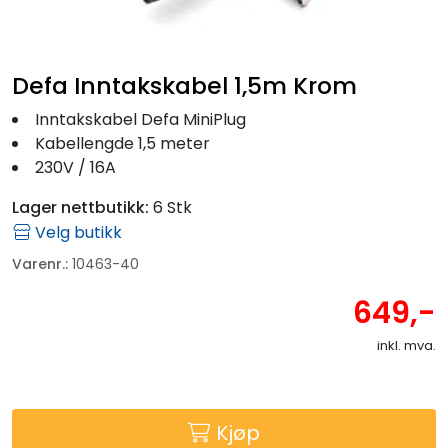
Fortøyning
Fritid/Sikkerhet
Defa Inntakskabel 1,5m Krom
Inntakskabel Defa MiniPlug
Båtpleie/Opplag
Kabellengde 1,5 meter
230V / 16A
Seil
Lager nettbutikk:
6 Stk
Velg butikk
Outlet
Varenr.:
10463-40
649,-
Kampanje
inkl. mva.
Kjøp