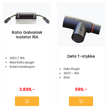
Ratio Galvanisk
Isolator 16A
Defa T-stykke
230V / 16A
Med Ratio plugin
Enkel installasjon
Defa PlugIn
250V - 16A
IP44
3.899,-
599,-