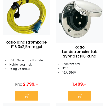
Ratio landstrømkabel
P16 3x2,5mm gul
Ratio
Landstrømsinntak
Syrefast P16 Rund
16A - Svært god kvalitet
Syrefast stål
Holder seg myk
IP56
15 og 25 meter
16A/250V
2.799,-
1.499,-
Fra: