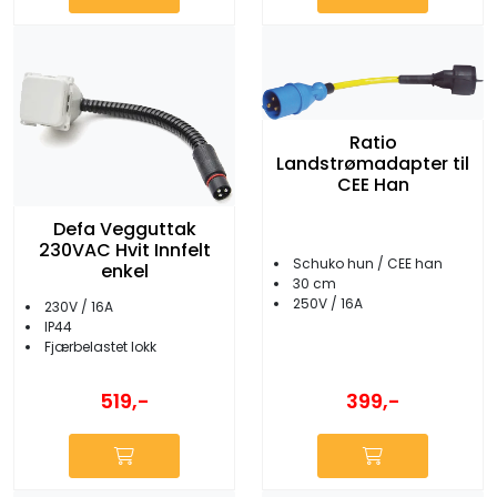
Ratio
Landstrømadapter til
CEE Han
Defa Vegguttak
230VAC Hvit Innfelt
Schuko hun / CEE han
enkel
30 cm
250V / 16A
230V / 16A
IP44
Fjærbelastet lokk
519,-
399,-