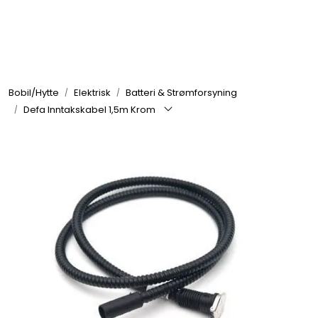
Skip to main content
Elektronikk
Bobil/Hytte
Elektrisk
Batteri & Strømforsyning
Elektrisk
Defa Inntakskabel 1,5m Krom
Bygg/Innredning
Komfort
VVS
Motor/Styring