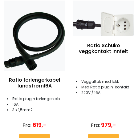
Ratio Schuko
veggkontakt innfelt
Ratio forlengerkabel
Vegguttak med lokk
landstrøm16A
Med Ratio plugin-kontakt
220V / 16A
Ratio plugin forlengerkabel
16A
3 x 1,5mm2
979,-
619,-
Fra:
Fra: