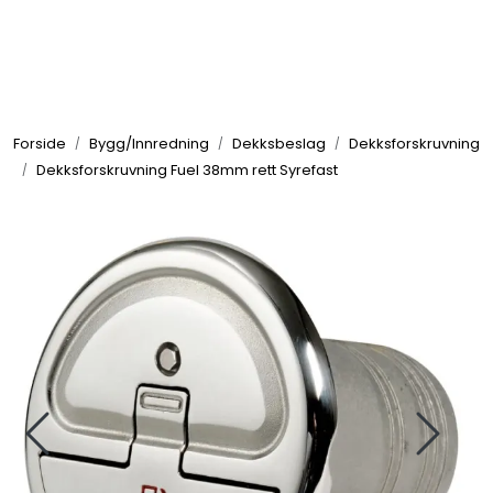
Skip to main content
Elektronikk
Forside
Bygg/Innredning
Dekksbeslag
Dekksforskruvning
Elektrisk
Dekksforskruvning Fuel 38mm rett Syrefast
Bygg/Innredning
Komfort
VVS
Motor/Styring