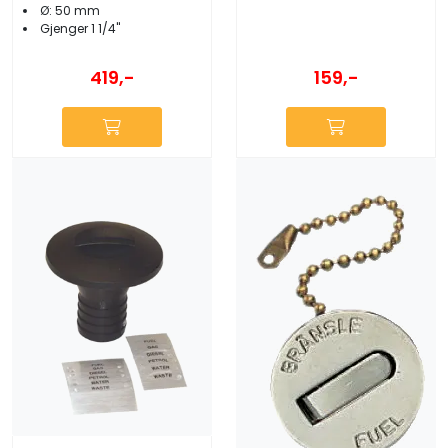
Ø: 50 mm
Gjenger 1 1/4''
419,-
159,-