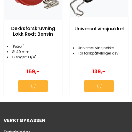
Dekksforskruvning
Universal vinsjnøkkel
Lokk Rødt Bensin
''Petrol''
Universal vinsjnøkkel
Ø: 49 mm
For tankpåfyllinger osv
Gjenger: 1 1/4''
139,-
159,-
VERKTØYKASSEN