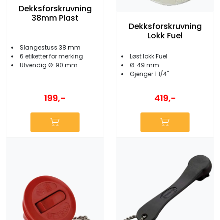
Dekksforskruvning
38mm Plast
Dekksforskruvning
Lokk Fuel
Slangestuss 38 mm
6 etiketter for merking
Løst lokk Fuel
Utvendig Ø: 90 mm
Ø: 49 mm
Gjenger 1 1/4''
199,-
419,-