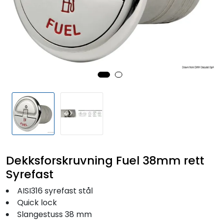
Fortøyning
Fritid/Sikkerhet
Båtpleie/Opplag
Seil
Outlet
Kampanje
Dekksforskruvning Fuel 38mm rett
Syrefast
AISI316 syrefast stål
Quick lock
Slangestuss 38 mm