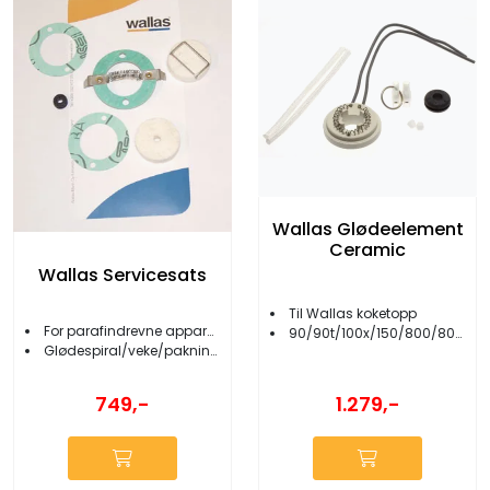
Wallas Glødeelement
Ceramic
Wallas Servicesats
Til Wallas koketopp
For parafindrevne apparater
90/90t/100x/150/800/800t
Glødespiral/veke/pakninger
749,-
1.279,-