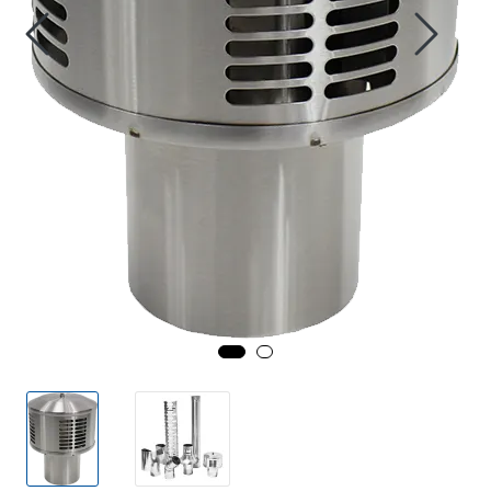
Fortøyning
Fritid/Sikkerhet
Båtpleie/Opplag
Seil
Outlet
Kampanje