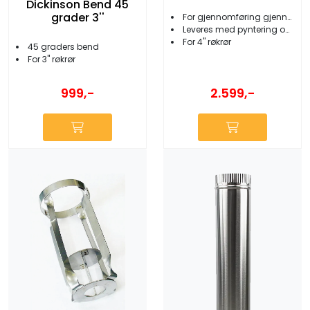
Dickinson Bend 45
grader 3''
For gjennomføring gjennom dekk/tak
Leveres med pyntering og pakning
For 4'' røkrør
45 graders bend
For 3'' røkrør
2.599,-
999,-