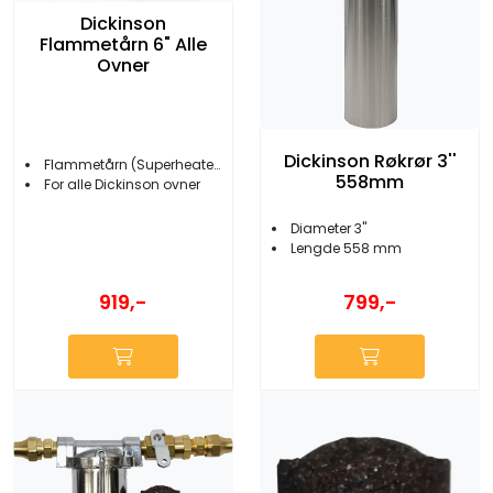
Dickinson
Flammetårn 6" Alle
Ovner
Dickinson Røkrør 3''
Flammetårn (Superheater)
558mm
For alle Dickinson ovner
Diameter 3''
Lengde 558 mm
919,-
799,-