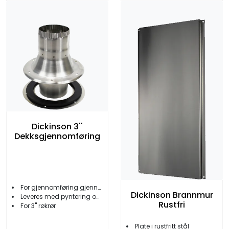
Dickinson 3''
Dekksgjennomføring
For gjennomføring gjennom dekk/tak
Dickinson Brannmur
Leveres med pyntering og pakning
Rustfri
For 3'' røkrør
Plate i rustfritt stål