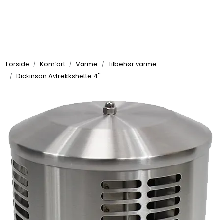
Skip to main content
Elektronikk
Forside
Komfort
Varme
Tilbehør varme
Elektrisk
Dickinson Avtrekkshette 4''
Bygg/Innredning
Komfort
VVS
Motor/Styring