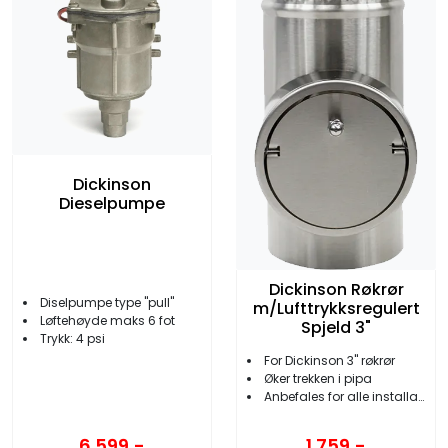
Dickinson
Dieselpumpe
Dickinson Røkrør
Diselpumpe type ''pull''
m/Lufttrykksregulert
Løftehøyde maks 6 fot
Spjeld 3"
Trykk: 4 psi
For Dickinson 3'' røkrør
Øker trekken i pipa
Anbefales for alle installasjoner
6.599,-
1.759,-