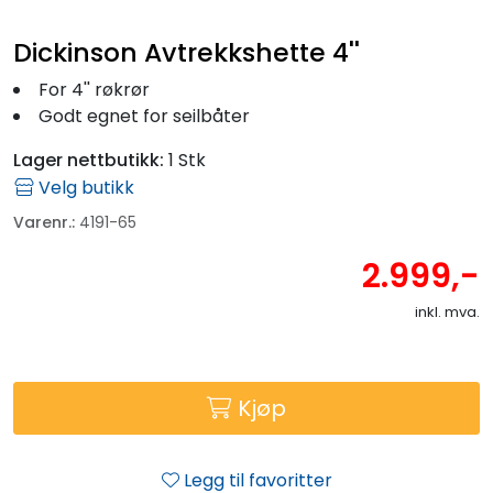
Dickinson Avtrekkshette 4''
For 4'' røkrør
Godt egnet for seilbåter
Lager nettbutikk:
1 Stk
Velg butikk
Varenr.:
4191-65
2.999,-
inkl. mva.
Kjøp
Legg til favoritter