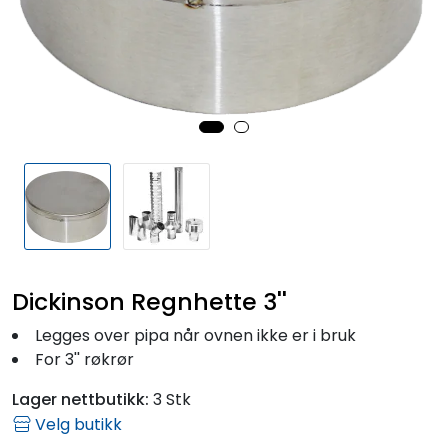
Fortøyning
Fritid/Sikkerhet
Båtpleie/Opplag
Seil
Outlet
Dickinson Regnhette 3''
Kampanje
Legges over pipa når ovnen ikke er i bruk
For 3'' røkrør
Lager nettbutikk:
3 Stk
Velg butikk