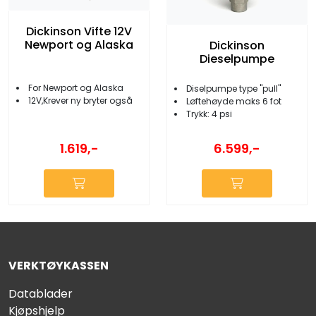
Dickinson Vifte 12V
Newport og Alaska
Dickinson
Dieselpumpe
For Newport og Alaska
Diselpumpe type ''pull''
12V,Krever ny bryter også
Løftehøyde maks 6 fot
Trykk: 4 psi
1.619,-
6.599,-
VERKTØYKASSEN
Datablader
Kjøpshjelp