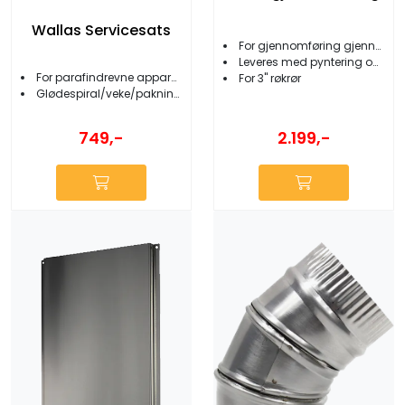
Wallas Servicesats
For gjennomføring gjennom dekk/tak
Leveres med pyntering og pakning
For parafindrevne apparater
For 3'' røkrør
Glødespiral/veke/pakninger
749,-
2.199,-