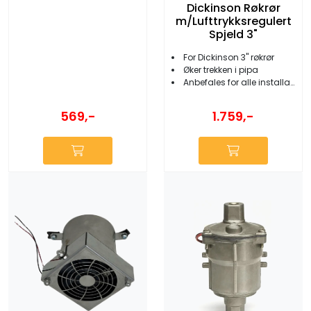
Dickinson Røkrør
m/Lufttrykksregulert
Spjeld 3"
For Dickinson 3'' røkrør
Øker trekken i pipa
Anbefales for alle installasjoner
569,-
1.759,-