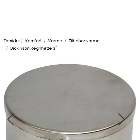
Skip to main content
Elektronikk
Forside
Komfort
Varme
Tilbehør varme
Elektrisk
Dickinson Regnhette 3''
Bygg/Innredning
Komfort
VVS
Motor/Styring