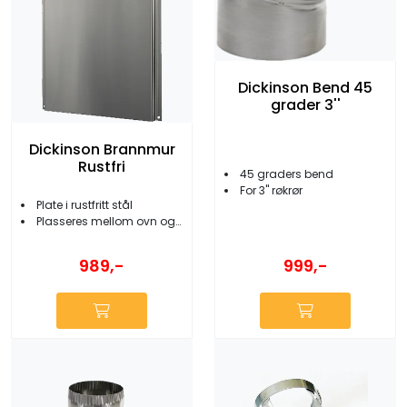
Dickinson Bend 45
grader 3''
Dickinson Brannmur
Rustfri
45 graders bend
For 3'' røkrør
Plate i rustfritt stål
Plasseres mellom ovn og vegg
999,-
989,-