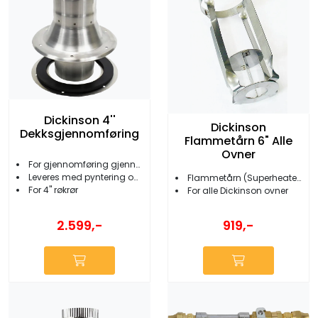
Dickinson 4''
Dickinson
Dekksgjennomføring
Flammetårn 6" Alle
Ovner
For gjennomføring gjennom dekk/tak
Leveres med pyntering og pakning
Flammetårn (Superheater)
For 4'' røkrør
For alle Dickinson ovner
2.599,-
919,-