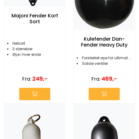
Majoni Fender Korf
Sort
Kulefender Dan-
Helsort
Fender Heavy Duty
3 størrelser
Øye i hver ende
Forsterket øye for ultimat styrke
Solide ventiler
249,-
469,-
Fra:
Fra: