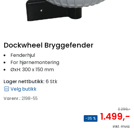
Fortøyning
Fritid/Sikkerhet
Båtpleie/Opplag
Dockwheel Bryggefender
Fenderhjul
Seil
For hjørnemontering
ØxH: 300 x 150 mm
Outlet
Lager nettbutikk:
6 Stk
Velg butikk
Kampanje
Varenr.:
2198-55
2.299,-
1.499,-
-35 %
inkl. mva.