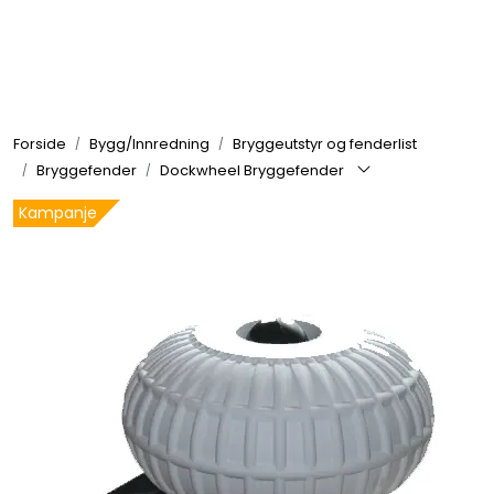
Skip to main content
Elektronikk
Forside
Bygg/Innredning
Bryggeutstyr og fenderlist
Elektrisk
Bryggefender
Dockwheel Bryggefender
Kampanje
Bygg/Innredning
Komfort
VVS
Motor/Styring