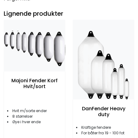
Lignende produkter
Majoni Fender Korf
Hvit/sort
DanFender Heavy
Hvit m/sorte ender
duty
8 størrelser
Øye i hver ende
Kraftige fendere
For båter fra 19 - 100 fot