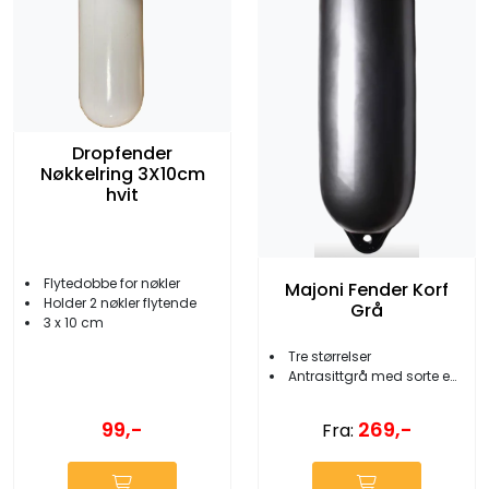
Dropfender
Nøkkelring 3X10cm
hvit
Flytedobbe for nøkler
Majoni Fender Korf
Holder 2 nøkler flytende
Grå
3 x 10 cm
Tre størrelser
Antrasittgrå med sorte ender
99,-
269,-
Fra: