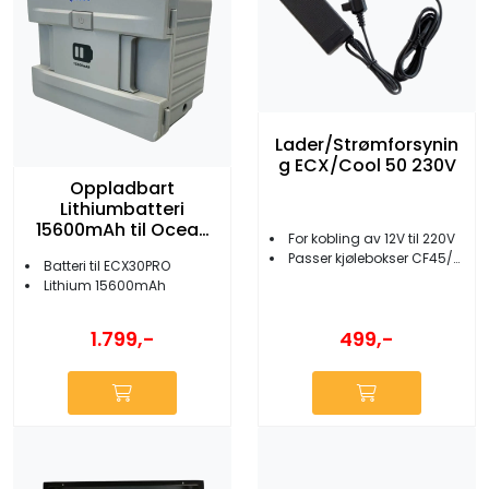
Lader/Strømforsynin
g ECX/Cool 50 230V
Oppladbart
Lithiumbatteri
15600mAh til Ocean
For kobling av 12V til 220V
Comfort
Passer kjølebokser CF45/ECX30/Cool50
Batteri til ECX30PRO
Lithium 15600mAh
1.799,-
499,-