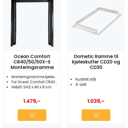
Ocean Comfort
Dometic Ramme til
CR40/50/50X-S
kjøleskuffer CD20 og
Monteringsramme
CD30
Monteringsramme kjøleskap
Rustfritt stål
For Ocean Comfort CR40/50
4-delt
HxBxD: 54,5 x 46 x 8 cm
1.479,-
1.039,-