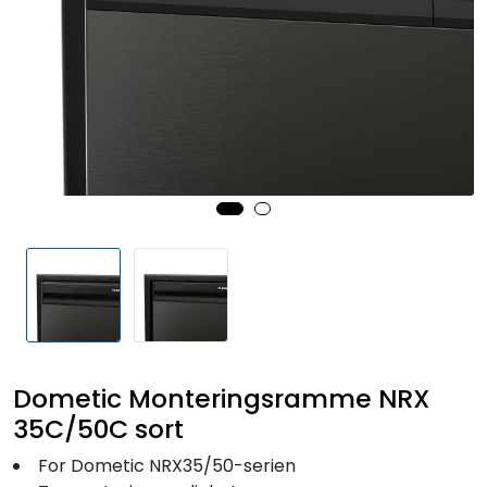
Fortøyning
Fritid/Sikkerhet
Båtpleie/Opplag
Seil
Outlet
Kampanje
Dometic Monteringsramme NRX
35C/50C sort
For Dometic NRX35/50-serien