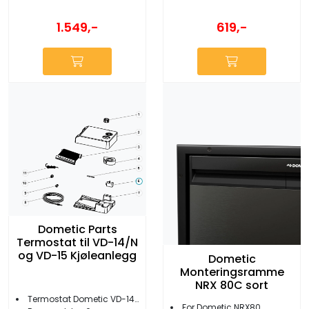
1.549,-
619,-
Dometic Parts
Termostat til VD-14/N
og VD-15 Kjøleanlegg
Dometic
Monteringsramme
NRX 80C sort
Termostat Dometic VD-14N/VD-15
For Dometic NRX80