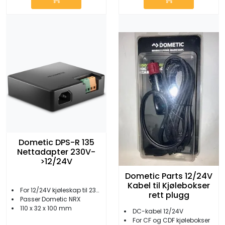
Dometic DPS-R 135
Nettadapter 230V-
>12/24V
Dometic Parts 12/24V
Kabel til Kjølebokser
For 12/24V kjøleskap til 230V nett
rett plugg
Passer Dometic NRX
110 x 32 x 100 mm
DC-kabel 12/24V
For CF og CDF kjølebokser