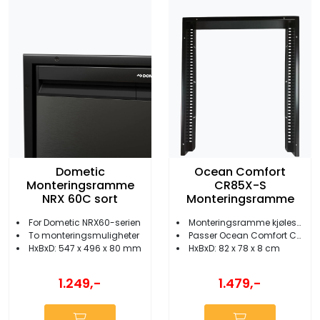
Dometic
Ocean Comfort
Monteringsramme
CR85X-S
NRX 60C sort
Monteringsramme
For Dometic NRX60-serien
Monteringsramme kjøleskap
To monteringsmuligheter
Passer Ocean Comfort CR85XS
HxBxD: 547 x 496 x 80 mm
HxBxD: 82 x 78 x 8 cm
1.249,-
1.479,-