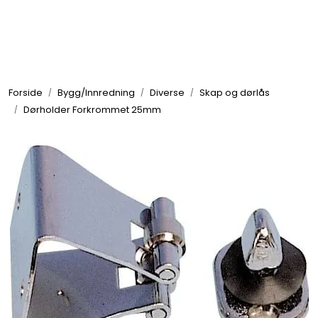
Skip to main content
Elektronikk
Forside
Bygg/Innredning
Diverse
Skap og dørlås
Elektrisk
Dørholder Forkrommet 25mm
Bygg/Innredning
Komfort
VVS
Motor/Styring