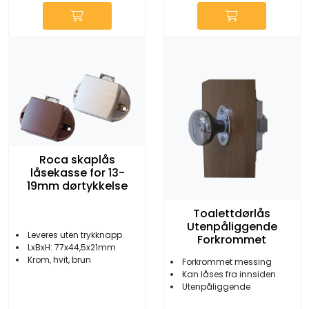
Roca skaplås
låsekasse for 13-
19mm dørtykkelse
Toalettdørlås
Utenpåliggende
Leveres uten trykknapp
Forkrommet
LxBxH: 77x44,5x21mm
Krom, hvit, brun
Forkrommet messing
Kan låses fra innsiden
Utenpåliggende