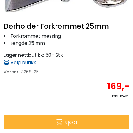
Fortøyning
Fritid/Sikkerhet
Dørholder Forkrommet 25mm
Forkrommet messing
Båtpleie/Opplag
Lengde 25 mm
Lager nettbutikk:
50+ Stk
Seil
Velg butikk
Varenr.:
3268-25
Outlet
169,-
Kampanje
inkl. mva.
Kjøp