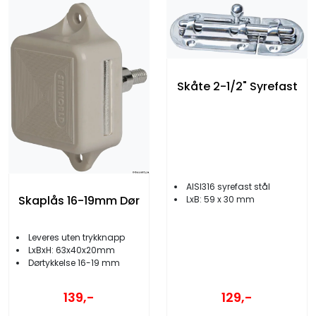
Skåte 2-1/2" Syrefast
AISI316 syrefast stål
Skaplås 16-19mm Dør
LxB: 59 x 30 mm
Leveres uten trykknapp
LxBxH: 63x40x20mm
Dørtykkelse 16-19 mm
129,-
139,-