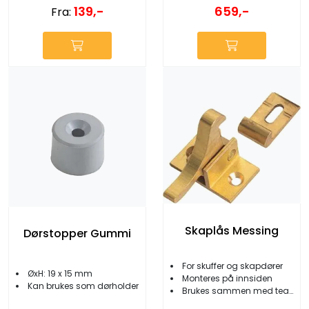
139,-
659,-
Fra:
Skaplås Messing
Dørstopper Gummi
For skuffer og skapdører
ØxH: 19 x 15 mm
Monteres på innsiden
Kan brukes som dørholder
Brukes sammen med teakring