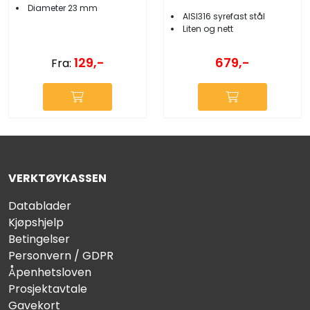
Diameter 23 mm
AISI316 syrefast stål
Liten og nett
129,-
679,-
Fra:
VERKTØYKASSEN
Datablader
Kjøpshjelp
Betingelser
Personvern / GDPR
Åpenhetsloven
Prosjektavtale
Gavekort