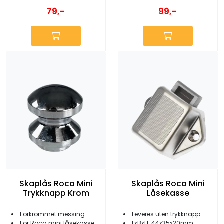
79,-
99,-
Skaplås Roca Mini
Skaplås Roca Mini
Trykknapp Krom
Låsekasse
Forkrommet messing
Leveres uten trykknapp
For Roca mini låsekasse
LxBxH: 44x35x20mm