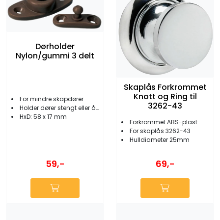
Dørholder
Nylon/gummi 3 delt
Skaplås Forkrommet
Knott og Ring til
For mindre skapdører
3262-43
Holder dører stengt eller åpen
HxD: 58 x 17 mm
Forkrommet ABS-plast
For skaplås 3262-43
Hulldiameter 25mm
59,-
69,-