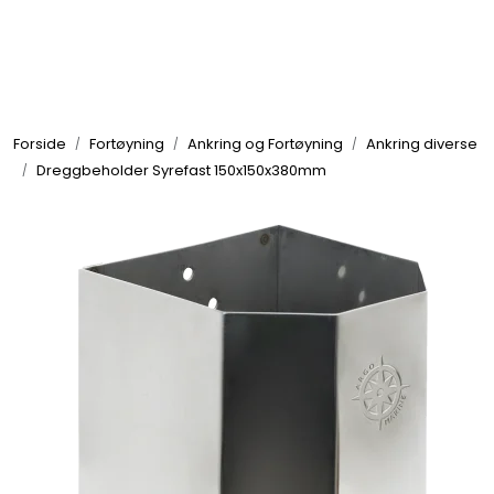
Skip to main content
Elektronikk
Forside
Fortøyning
Ankring og Fortøyning
Ankring diverse
Elektrisk
Dreggbeholder Syrefast 150x150x380mm
Bygg/Innredning
Komfort
VVS
Motor/Styring