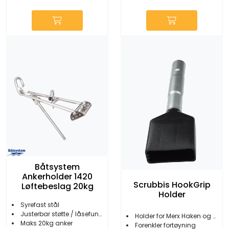
Båtsystem
Ankerholder 1420
Scrubbis HookGrip
Løftebeslag 20kg
Holder
Syrefast stål
Justerbar støtte / låsefunksjon
Holder for Merx Haken og Scrubbis Sling
Maks 20kg anker
Forenkler fortøyning