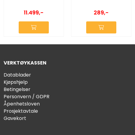
11.499,-
289,-
VERKTØYKASSEN
Datablader
Kjøpshjelp
Betingelser
Personvern / GDPR
Åpenhetsloven
Prosjektavtale
Gavekort