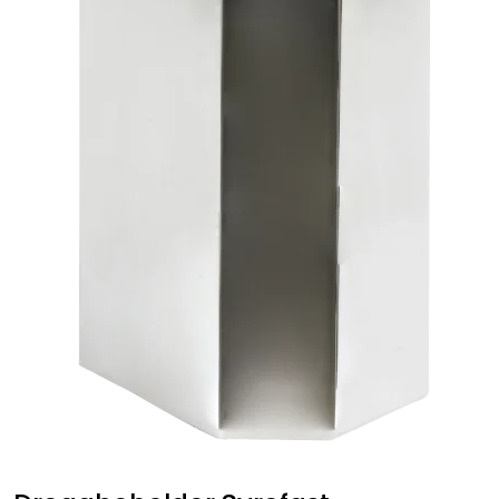
Fortøyning
Fritid/Sikkerhet
Båtpleie/Opplag
Seil
Outlet
Kampanje