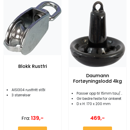
Blokk Rustfri
Daumann
Fortøyningslodd 4kg
AISI304 rustfritt stål
Passer opp til 15mm tau/kjetting
3 størrelser
Gir bedre feste for ankeret
D x H: 170 x 200 mm
139,-
469,-
Fra: