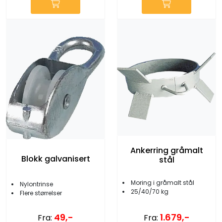
Ankerring gråmalt
Blokk galvanisert
stål
Moring i gråmalt stål
Nylontrinse
25/40/70 kg
Flere størrelser
1.679,-
49,-
Fra:
Fra: