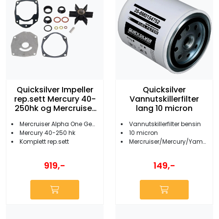
Quicksilver Impeller
Quicksilver
rep.sett Mercury 40-
Vannutskillerfilter
250hk og Mercruiser
lang 10 micron
Alpha One Gen II
Mercruiser Alpha One Gen 2
Vannutskillerfilter bensin
Mercury 40-250 hk
10 micron
Komplett rep.sett
Mercruiser/Mercury/Yamaha
919,-
149,-