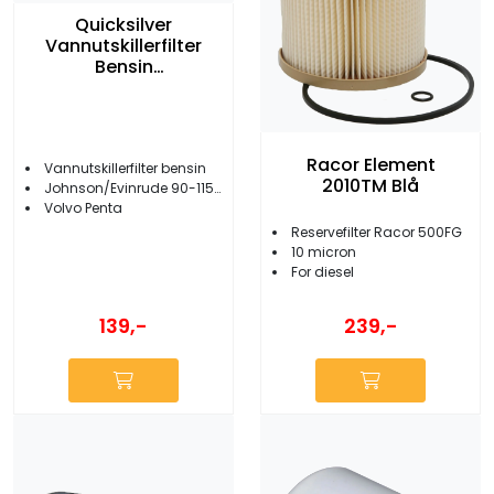
Quicksilver
Vannutskillerfilter
Bensin
Johnson/Evinrude
Racor Element
Vannutskillerfilter bensin
2010TM Blå
Johnson/Evinrude 90-115/150-225 hk
Volvo Penta
Reservefilter Racor 500FG
10 micron
For diesel
139,-
239,-