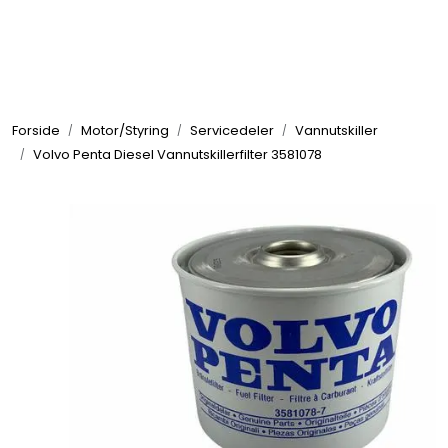
Skip to main content
Elektronikk
Forside
Motor/Styring
Servicedeler
Vannutskiller
Elektrisk
Volvo Penta Diesel Vannutskillerfilter 3581078
Bygg/Innredning
Komfort
VVS
Motor/Styring