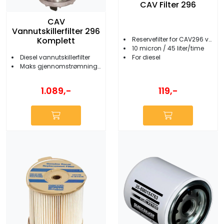
CAV Filter 296
CAV
Vannutskillerfilter 296
Reservefilter for CAV296 vannutskiller
Komplett
10 micron / 45 liter/time
Diesel vannutskillerfilter
For diesel
Maks gjennomstrømning 45 l/t
1.089,-
119,-