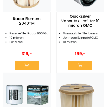
Quicksilver
Racor Element
Vannutskillerfilter 10
2040TM
micron OMC
Reservefilter Racor 900FG/MA vannutskiller
Vannutskillerfilter bensin
10 micron
Johnson/Evinrude/OMC
For diesel
10 mikron
319,-
169,-