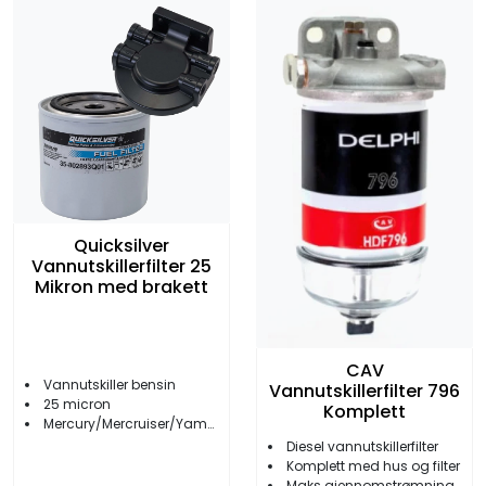
Quicksilver
Vannutskillerfilter 25
Mikron med brakett
CAV
Vannutskiller bensin
Vannutskillerfilter 796
25 micron
Komplett
Mercury/Mercruiser/Yamaha/Suzuki
Diesel vannutskillerfilter
Komplett med hus og filter
Maks gjennomstrømning 90 l/t