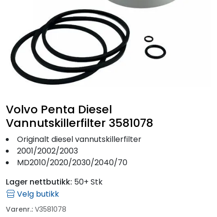
Fortøyning
Fritid/Sikkerhet
Båtpleie/Opplag
Seil
Volvo Penta Diesel
Outlet
Vannutskillerfilter 3581078
Originalt diesel vannutskillerfilter
Kampanje
2001/2002/2003
MD2010/2020/2030/2040/70
Lager nettbutikk:
50+ Stk
Velg butikk
Varenr.:
V3581078