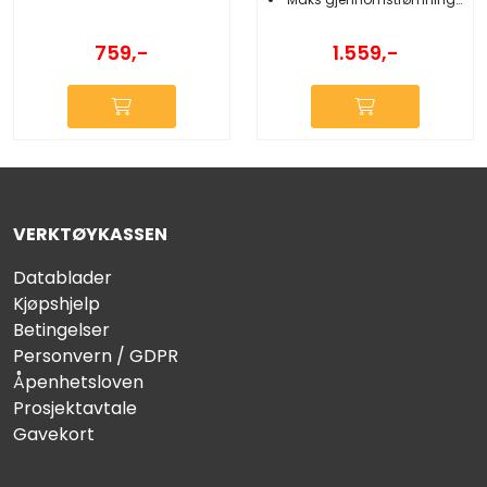
759,-
1.559,-
VERKTØYKASSEN
Datablader
Kjøpshjelp
Betingelser
Personvern / GDPR
Åpenhetsloven
Prosjektavtale
Gavekort