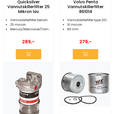
Quicksilver
Volvo Penta
Vannutskillerfilter 25
Vannutskillerfilter
Mikron lav
861014
Vannutskillerfilter bensin
Vannutskillerfilter type 2010
25 micron
10 micron
Mercury/Mercruiser/Yamaha/Suzuki
80 mm
289,-
279,-