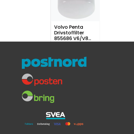
Volvo Penta
Drivstoffilter
855686 V6/V8
bensin
Originalt bensinfilter
V6 / V8
249,-