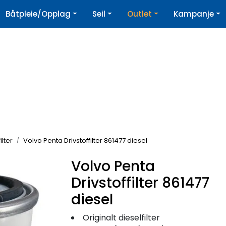
|
Båtpleie/Opplag
Seil
Outlet
Kampanje
øpshjelp
Nyhetsbrev
ilter
Volvo Penta Drivstoffilter 861477 diesel
Volvo Penta
Drivstoffilter 861477
diesel
Originalt dieselfilter