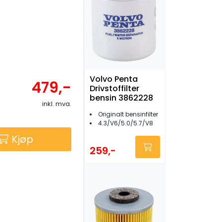
Volvo Penta
479,-
Drivstoffilter
bensin 3862228
inkl. mva.
Originalt bensinfilter
4.3/V6/5.0/5.7/V8
Kjøp
259,-