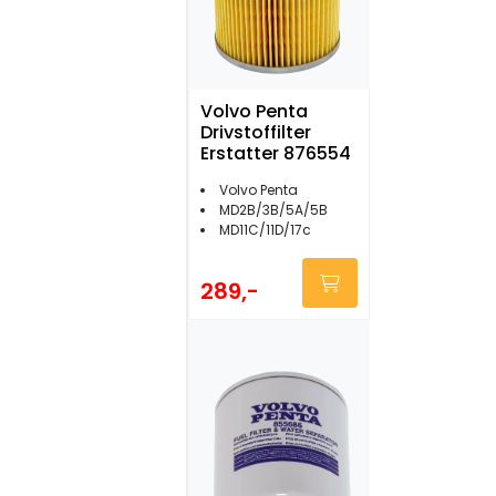
Volvo Penta
Drivstoffilter
Erstatter 876554
Volvo Penta
MD2B/3B/5A/5B
MD11C/11D/17c
289,-