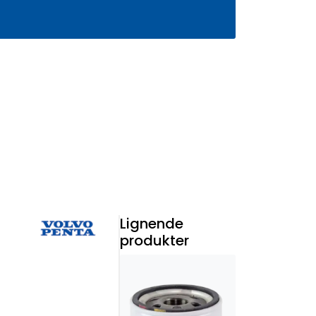
0
Infosenter
Favoritter
Logg inn
Lignende
produkter