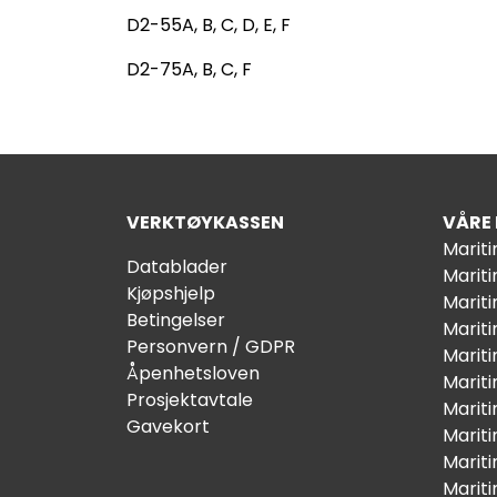
D2-55A, B, C, D, E, F
D2-75A, B, C, F
VERKTØYKASSEN
VÅRE
Marit
Datablader
Marit
Kjøpshjelp
Mariti
Betingelser
Marit
Personvern / GDPR
Mariti
Åpenhetsloven
Marit
Prosjektavtale
Marit
Gavekort
Marit
Marit
Marit