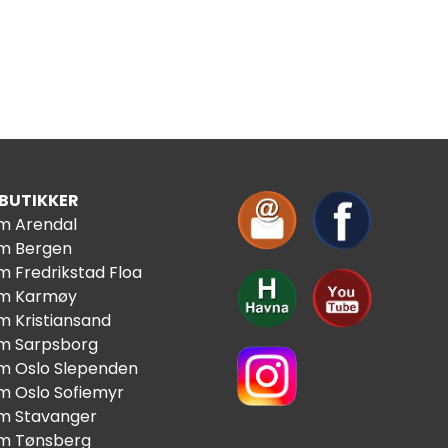
 BUTIKKER
im Arendal
im Bergen
m Fredrikstad Floa
im Karmøy
m Kristiansand
im Sarpsborg
im Oslo Slependen
im Oslo Sofiemyr
im Stavanger
im Tønsberg