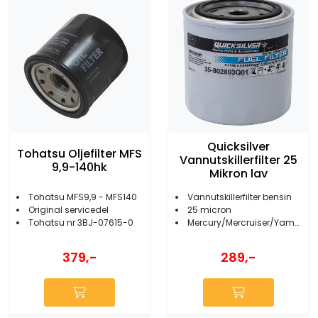
Quicksilver
Tohatsu Oljefilter MFS
Vannutskillerfilter 25
9,9-140hk
Mikron lav
Tohatsu MFS9,9 - MFS140
Vannutskillerfilter bensin
Original servicedel
25 micron
Tohatsu nr 3BJ-07615-0
Mercury/Mercruiser/Yamaha/Suzuki
379,-
289,-