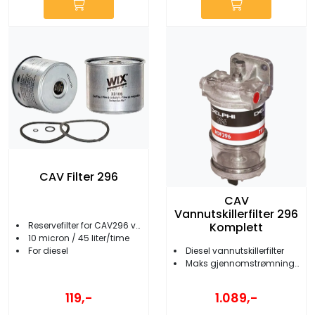
CAV Filter 296
CAV
Vannutskillerfilter 296
Reservefilter for CAV296 vannutskiller
Komplett
10 micron / 45 liter/time
Diesel vannutskillerfilter
For diesel
Maks gjennomstrømning 45 l/t
119,-
1.089,-