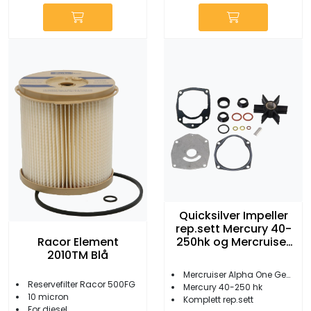
Quicksilver Impeller
rep.sett Mercury 40-
250hk og Mercruiser
Racor Element
Alpha One Gen II
2010TM Blå
Mercruiser Alpha One Gen 2
Reservefilter Racor 500FG
Mercury 40-250 hk
10 micron
Komplett rep.sett
For diesel