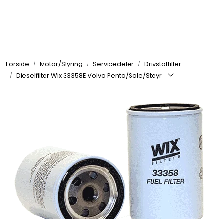
Skip to main content
Elektronikk
Forside
Motor/Styring
Servicedeler
Drivstoffilter
Elektrisk
Dieselfilter Wix 33358E Volvo Penta/Sole/Steyr
Bygg/Innredning
Komfort
VVS
Motor/Styring