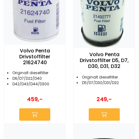
Volvo Penta
Volvo Penta
Drivstoffilter
Drivstoffilter D5, D7,
21624740
D30, D31, D32
Originalt dieselfilter
Originalt dieselfilter
D6/D7/D22/D40
D5/D7/D30/D31/D32
D42/D43/D44/D300
249,-
459,-