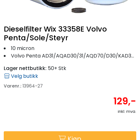
Fortøyning
Fritid/Sikkerhet
Dieselfilter Wix 33358E Volvo
Penta/Sole/Steyr
Båtpleie/Opplag
10 micron
Volvo Penta AD31/AQAD30/31/AQD70/D30/KAD32/MD/TAMD m.fl.
Seil
Lager nettbutikk:
50+ Stk
Velg butikk
Outlet
Varenr.:
13964-27
Kampanje
129,-
inkl. mva.
Kjøp