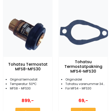
Tohatsu
Tohatsu Termostat
Termostatpakning
MFS8-MFS30
MFS4-MFS30
Original termostat
Originaldel
Temperatur: 50°C
Tohatsu varenummer 346-01032-0
MFS8 - MFS30
For MFS4 - MFS30
899,-
69,-