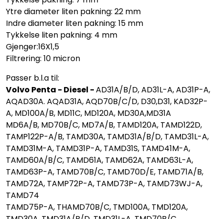
Ytre diameter liten pakning: 22 mm
Indre diameter liten pakning: 15 mm
Tykkelse liten pakning: 4 mm
Gjenger:16X1,5
Filtrering: 10 micron
Passer b.l.a til:
Volvo Penta - Diesel -
AD31A/B/D, AD31L-A, AD31P-A,
AQAD30A. AQAD31A, AQD70B/C/D, D30,D31, KAD32P-
A, MD100A/B, MD11C, MD120A, MD30A,MD31A
MD6A/B, MD70B/C, MD7A/B, TAMD120A, TAMD122D,
TAMP122P-A/B, TAMD30A, TAMD31A/B/D, TAMD31L-A,
TAMD31M-A, TAMD31P-A, TAMD31S, TAMD41M-A,
TAMD60A/B/C, TAMD61A, TAMD62A, TAMD63L-A,
TAMD63P-A, TAMD70B/C, TAMD70D/E, TAMD71A/B,
TAMD72A, TAMP72P-A, TAMD73P-A, TAMD73WJ-A,
TAMD74
TAMD75P-A, THAMD70B/C, TMD100A, TMD120A,
TMD30A, TMD31A/B/D, TMD31L-A, TMD70B/C