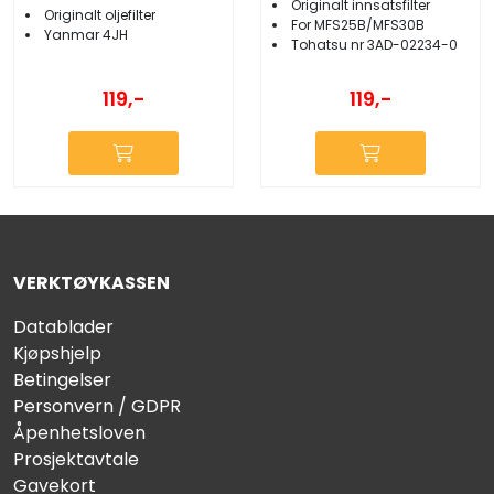
Originalt innsatsfilter
Originalt oljefilter
For MFS25B/MFS30B
Yanmar 4JH
Tohatsu nr 3AD-02234-0
119,-
119,-
VERKTØYKASSEN
Datablader
Kjøpshjelp
Betingelser
Personvern / GDPR
Åpenhetsloven
Prosjektavtale
Gavekort