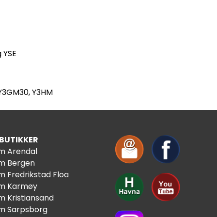
 YSE
 Y3GM30, Y3HM
 BUTIKKER
im Arendal
im Bergen
m Fredrikstad Floa
im Karmøy
m Kristiansand
im Sarpsborg