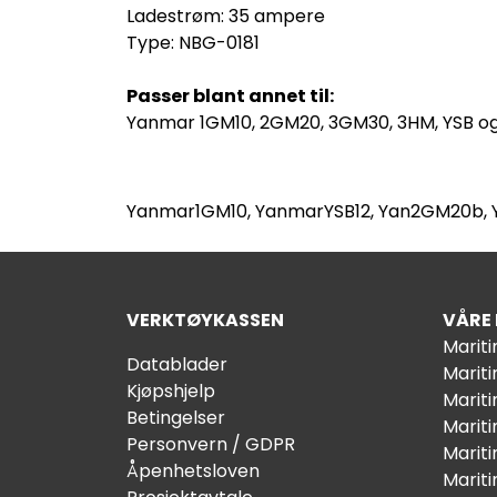
Ladestrøm: 35 ampere
Type: NBG-0181
Passer blant annet til:
Yanmar 1GM10, 2GM20, 3GM30, 3HM, YSB og
Yanmar1GM10, YanmarYSB12, Yan2GM20b,
VERKTØYKASSEN
VÅRE
Marit
Datablader
Marit
Kjøpshjelp
Mariti
Betingelser
Marit
Personvern / GDPR
Mariti
Åpenhetsloven
Marit