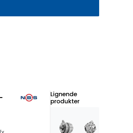
0
Infosenter
Favoritter
Logg inn
Lignende
-
produkter
SE