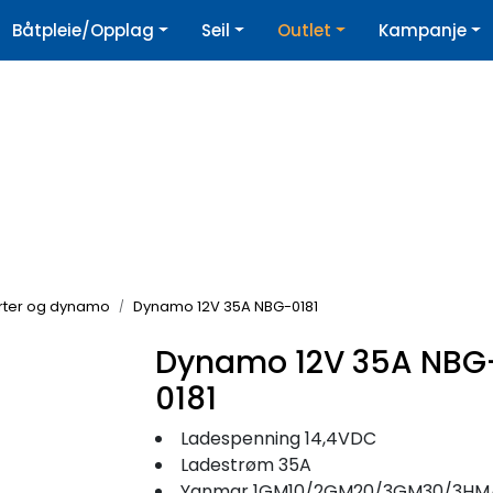
|
Båtpleie/Opplag
Seil
Outlet
Kampanje
øpshjelp
Nyhetsbrev
rter og dynamo
Dynamo 12V 35A NBG-0181
Dynamo 12V 35A NBG
0181
Ladespenning 14,4VDC
Ladestrøm 35A
Yanmar 1GM10/2GM20/3GM30/3HM/YSB/Y