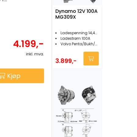
Dynamo 12V 100A
MG309X
Ladespenning 14,4VDC
Ladestrøm 100A
4.199,-
Volvo Penta/Bukh/Marna/Sabb/Nanni
inkl. mva.
3.899,-
Kjøp