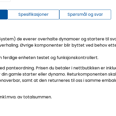
Spesifikasjoner
Spørsmål og svar
System) de everer overhalte dynamoer og startere til 
d overhaling. Øvrige komponenter blir byttet ved behov et
n ferdige enheten testet og funksjonskontrollert.
panteordning. Prisen du betaler i nettbutikken er inklu
nerer din gamle starter eller dynamo. Returkomponenten sk
enoverbar, samt at den returneres til oss i samme embala
inkl.mva. av totalsummen.