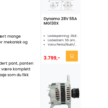
Dynamo 28V 55A
MG130X
svært mange
Ladespenning: 28,8 VDC
Ladestrøm: 55 ampere
ter mekanisk og
Volvo Penta/Bukh/Nanni/Sabb m.fl.
3.799,-
dert pant, panten
al være komplett
sje som du fikk