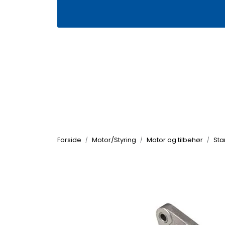
Skip to main content
|
|
Våre butikker
Kontakt oss
Kj
Forside
Motor/Styring
Motor og tilbehør
Sta