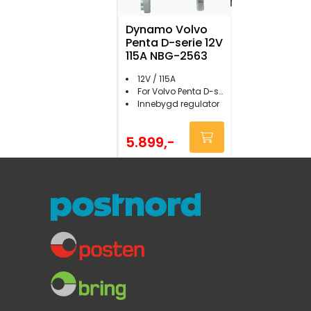
Dynamo Volvo
Penta D-serie 12V
115A NBG-2563
12V / 115A
For Volvo Penta D-serie (ikke D3-130/160/190/SX/200/220)
Innebygd regulator
5.899,-
Starter 12V 3,1kW
NBS-0850 Volvo
Penta KAD-serien