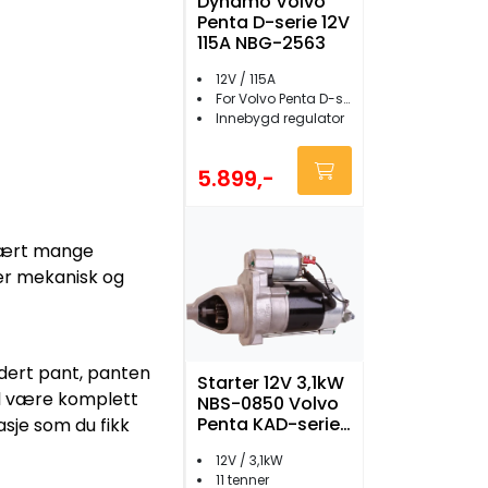
Dynamo Volvo
Penta D-serie 12V
115A NBG-2563
12V / 115A
For Volvo Penta D-serie (ikke D3-130/160/190/SX/200/220)
Innebygd regulator
5.899,-
svært mange
ter mekanisk og
dert pant, panten
Starter 12V 3,1kW
al være komplett
NBS-0850 Volvo
Penta KAD-serien
sje som du fikk
m.fl.
12V / 3,1kW
11 tenner