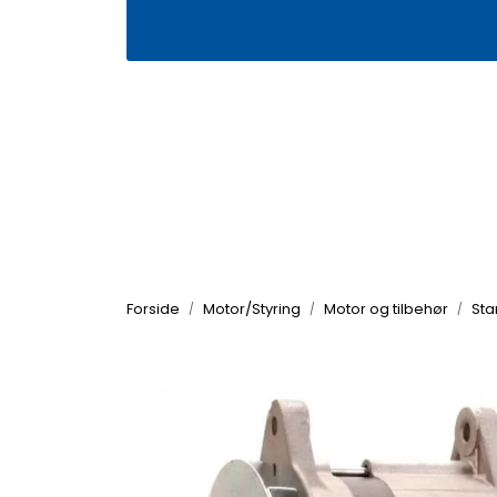
Skip to main content
|
|
Våre butikker
Kontakt oss
Kj
Forside
Motor/Styring
Motor og tilbehør
Sta