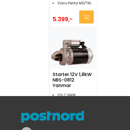
Volvo Penta MD/TMD/TAMD/KAD-serien/AQAD m.fl.
5.399,-
Starter 12V 1,8kW
NBS-0812
Yanmar
12V / 1,8kW
15 tenner
Yanmar 2QM/3HM/3QM/4JH
4.599,-