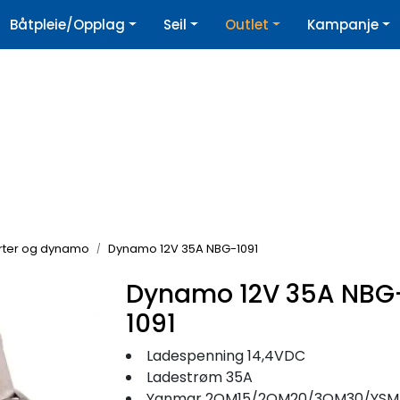
|
Båtpleie/Opplag
Seil
Outlet
Kampanje
øpshjelp
Nyhetsbrev
rter og dynamo
Dynamo 12V 35A NBG-1091
Dynamo 12V 35A NBG
1091
Ladespenning 14,4VDC
Ladestrøm 35A
Yanmar 2QM15/2QM20/3QM30/YSM