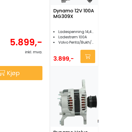
Dynamo 12V 100A
MG309X
Ladespenning 14,4VDC
Ladestrøm 100A
5.899,-
Volvo Penta/Bukh/Marna/Sabb/Nanni
inkl. mva.
3.899,-
Kjøp