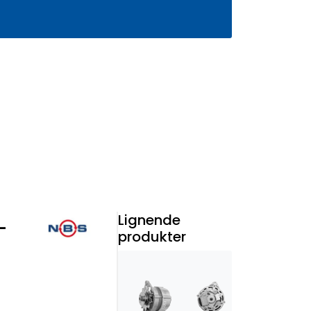
0
Infosenter
Favoritter
Logg inn
Lignende
-
produkter