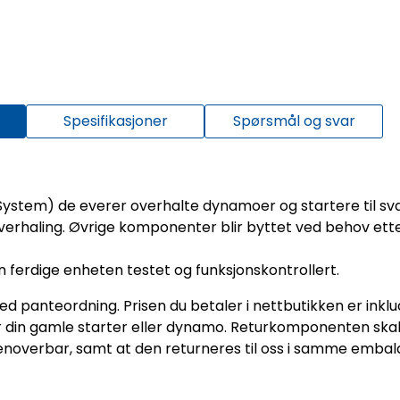
Spesifikasjoner
Spørsmål og svar
System) de everer overhalte dynamoer og startere til 
d overhaling. Øvrige komponenter blir byttet ved behov et
n ferdige enheten testet og funksjonskontrollert.
panteordning. Prisen du betaler i nettbutikken er inklu
nerer din gamle starter eller dynamo. Returkomponenten sk
enoverbar, samt at den returneres til oss i samme embala