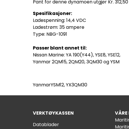
Pant for denne dynamoen utgjør Kr. 312,50
Spesifikasjoner:
Ladespenning: 14,4 VDC
Ladestrøm: 35 ampere
Type: NBG-1091
Passer blant annet til:
Nissan Marine: YA 190(Y44), YSE8, YSE12,
Yanmar 2QM15, 2QM20, 3QM30 og YSM
YanmarYSM12, YX3QM30
VERKTØYKASSEN
VÅRE
Marit
Datablader
Marit