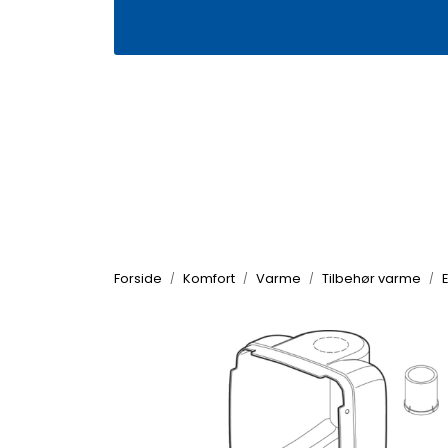
Skip to main content
|
|
Våre butikker
Kontakt oss
Kj
Forside
Komfort
Varme
Tilbehør varme