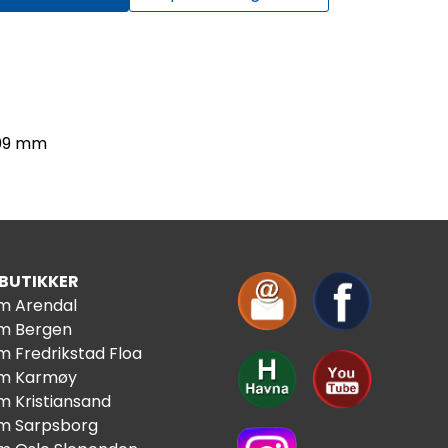
109 mm
 BUTIKKER
im Arendal
im Bergen
m Fredrikstad Floa
im Karmøy
m Kristiansand
im Sarpsborg