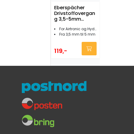
Eberspächer
Drivstoffovergan
g 3,5-5mm
gummi
For Airtronic og Hydronic
Fra 3,5 mm til 5 mm
119,-
Eberspächer