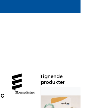
0
Infosenter
Favoritter
Logg inn
Lignende
produkter
ic