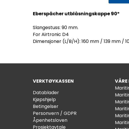
Eberspächer utblåsningskappe 90º
Slangestuss: 90 mm.
For Airtronic D4
Dimensjoner (L/B/H): 160 mm / 139 mm / 
VERKTØYKASSEN
VÅRE
Marit
Datablader
Marit
Kjøpshjelp
Mariti
Betingelser
Marit
Personvern / GDPR
Mariti
Åpenhetsloven
Marit
Prosjektavtale