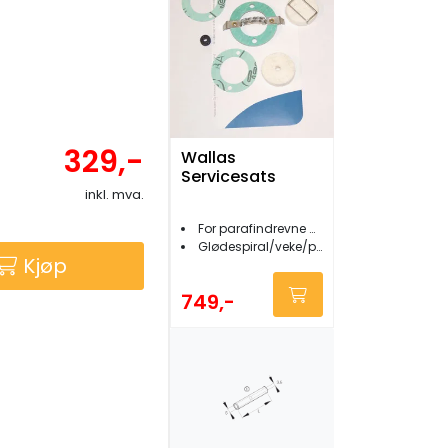
329,-
Wallas
Servicesats
inkl. mva.
For parafindrevne apparater
Glødespiral/veke/pakninger
Kjøp
749,-