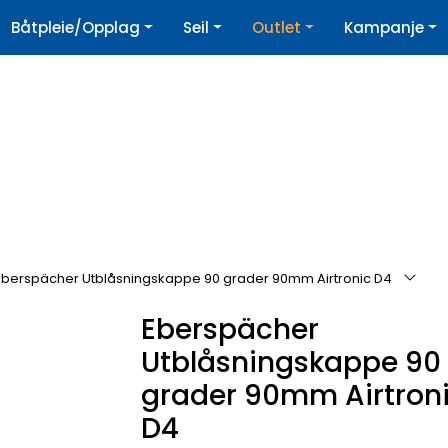
|
Båtpleie/Opplag
Seil
Outlet
Kampanje
øpshjelp
Nyhetsbrev
Eberspächer Utblåsningskappe 90 grader 90mm Airtronic D4
Eberspächer
Utblåsningskappe 90
grader 90mm Airtron
D4