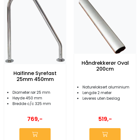
Håndrekkerør Oval
200cm
Haifinne Syrefast
25mm 450mm
Natureloksert aluminium
Diameter rør 25 mm
Lengde 2 meter
Høyde 450 mm
Leveres uten beslag
Bredde c/c 325 mm
769,-
519,-