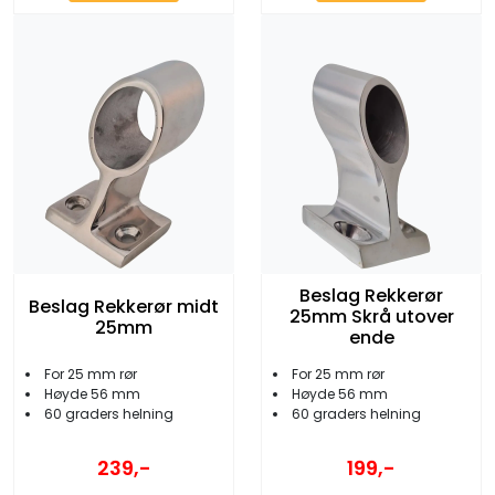
Beslag Rekkerør
Beslag Rekkerør midt
25mm Skrå utover
25mm
ende
For 25 mm rør
For 25 mm rør
Høyde 56 mm
Høyde 56 mm
60 graders helning
60 graders helning
239,-
199,-