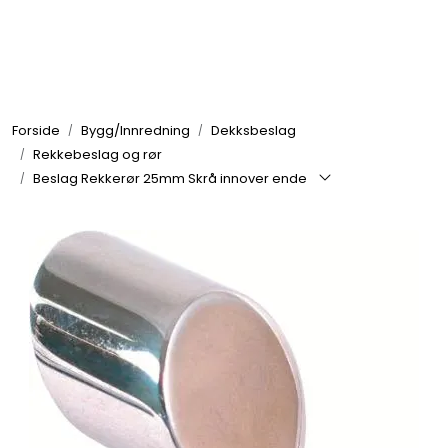
Skip to main content
Elektronikk
Forside
Bygg/Innredning
Dekksbeslag
Elektrisk
Rekkebeslag og rør
Beslag Rekkerør 25mm Skrå innover ende
Bygg/Innredning
Komfort
VVS
Motor/Styring