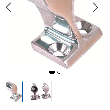
Fortøyning
Fritid/Sikkerhet
Båtpleie/Opplag
Seil
Outlet
Kampanje