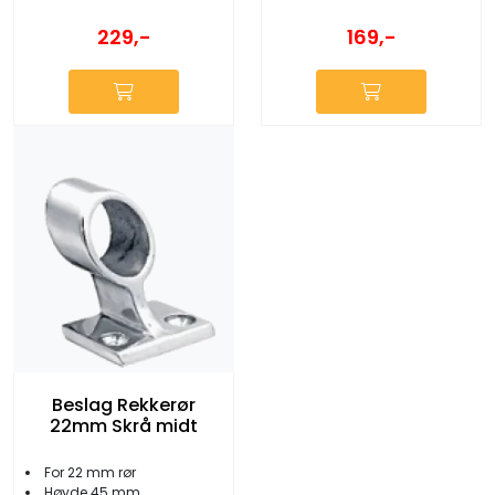
229,-
169,-
Beslag Rekkerør
22mm Skrå midt
For 22 mm rør
Høyde 45 mm