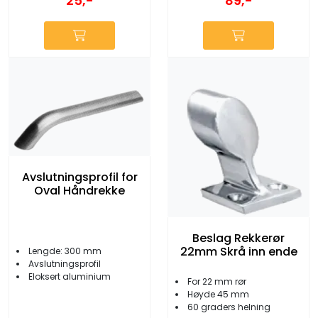
89,-
25,-
Avslutningsprofil for
Oval Håndrekke
Beslag Rekkerør
22mm Skrå inn ende
Lengde: 300 mm
Avslutningsprofil
Eloksert aluminium
For 22 mm rør
Høyde 45 mm
60 graders helning