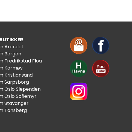
 BUTIKKER
im Arendal
im Bergen
m Fredrikstad Floa
im Karmøy
m Kristiansand
im Sarpsborg
im Oslo Slependen
im Oslo Sofiemyr
im Stavanger
im Tønsberg