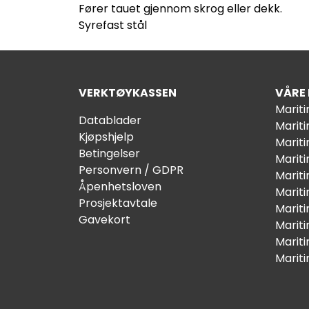
Fører tauet gjennom skrog eller dekk.
Syrefast stål
VERKTØYKASSEN
VÅRE
Marit
Datablader
Marit
Kjøpshjelp
Mariti
Betingelser
Marit
Personvern / GDPR
Mariti
Åpenhetsloven
Marit
Prosjektavtale
Marit
Gavekort
Marit
Marit
Marit