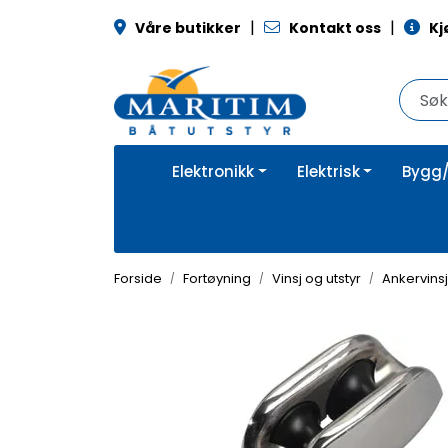
Skip to main content
|
|
Våre butikker
Kontakt oss
Kj
Elektronikk
Elektrisk
Bygg/
Forside
Fortøyning
Vinsj og utstyr
Ankervinsj