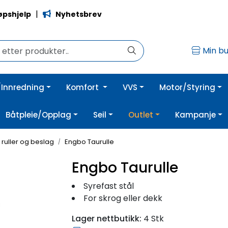
|
øpshjelp
Nyhetsbrev
Min bu
Innredning
Komfort
VVS
Motor/Styring
Båtpleie/Opplag
Seil
Outlet
Kampanje
 ruller og beslag
Engbo Taurulle
Engbo Taurulle
Syrefast stål
For skrog eller dekk
Lager nettbutikk:
4 Stk