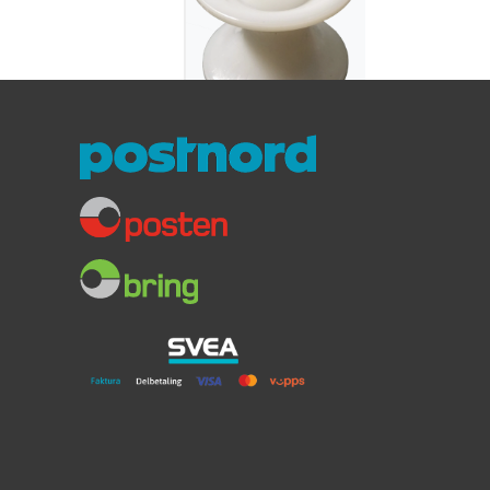
Engbo Trinse Stor
70mm
For ankerrulle
Lengde: 70mm
Diameter: 85mm
289,-