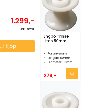
1.299,-
inkl. mva.
Engbo Trinse
Liten 50mm
Kjøp
For ankerrulle
Lengde: 50mm
Diameter: 60mm
279,-