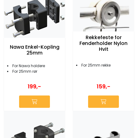
Rekkefeste for
Fenderholder Nylon
Nawa Enkel-Kopling
Hvit
25mm
For 25mm rekke
For Nawa holdere
For 25mm rør
199,-
159,-