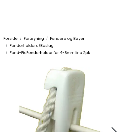
Skip to main content
Elektronikk
Forside
Fortøyning
Fendere og Bøyer
Elektrisk
Fenderholdere/Beslag
Fend-Fix Fenderholder for 4-8mm line 2pk
Bygg/Innredning
Komfort
VVS
Motor/Styring