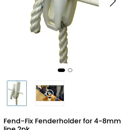
Fortøyning
Fritid/Sikkerhet
Båtpleie/Opplag
Seil
Outlet
Kampanje
Fend-Fix Fenderholder for 4-8mm
line 2pk