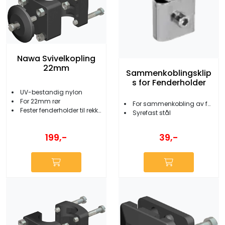
Nawa Svivelkopling
22mm
Sammenkoblingsklip
s for Fenderholder
UV-bestandig nylon
For 22mm rør
For sammenkobling av fenderholdere
Fester fenderholder til rekke
Syrefast stål
199,-
39,-