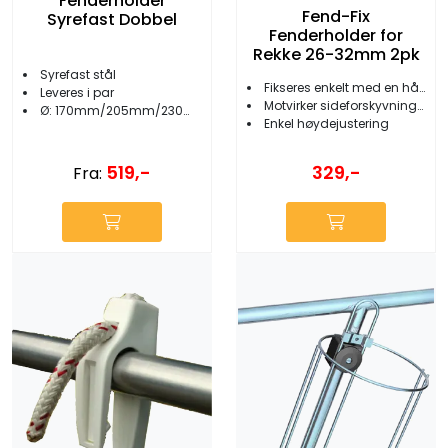
Fenderholder
Fend-Fix
Syrefast Dobbel
Fenderholder for
Rekke 26-32mm 2pk
Syrefast stål
Fikseres enkelt med en hånd
Leveres i par
Motvirker sideforskyvning av fenderne
Ø: 170mm/205mm/230mm/265mm
Enkel høydejustering
519,-
329,-
Fra: