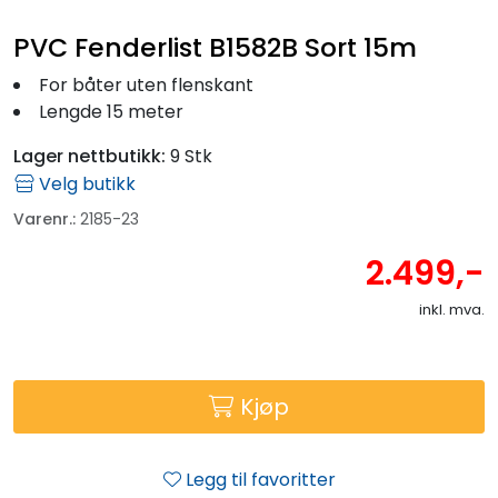
Fortøyning
PVC Fenderlist B1582B Sort 15m
Fritid/Sikkerhet
For båter uten flenskant
Lengde 15 meter
Båtpleie/Opplag
Lager nettbutikk:
9 Stk
Velg butikk
Seil
Varenr.:
2185-23
2.499,-
Outlet
inkl. mva.
Kampanje
Kjøp
Legg til favoritter