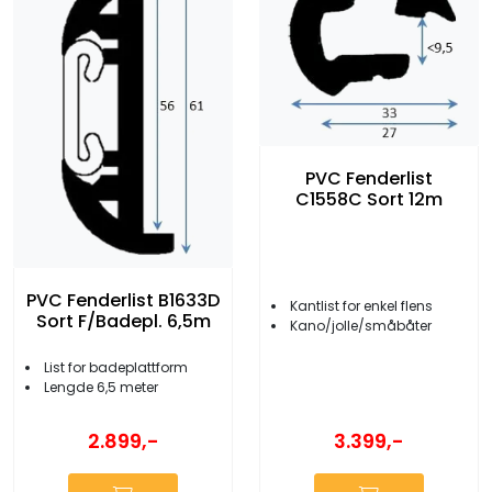
PVC Fenderlist
C1558C Sort 12m
PVC Fenderlist B1633D
Kantlist for enkel flens
Sort F/Badepl. 6,5m
Kano/jolle/småbåter
List for badeplattform
Lengde 6,5 meter
2.899,-
3.399,-