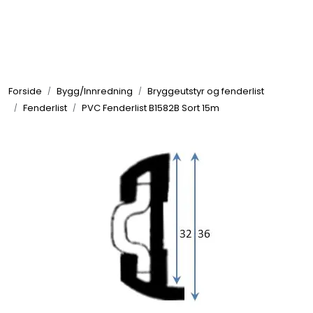
Skip to main content
Elektronikk
Forside
Bygg/Innredning
Bryggeutstyr og fenderlist
Elektrisk
Fenderlist
PVC Fenderlist B1582B Sort 15m
Bygg/Innredning
Komfort
VVS
Motor/Styring