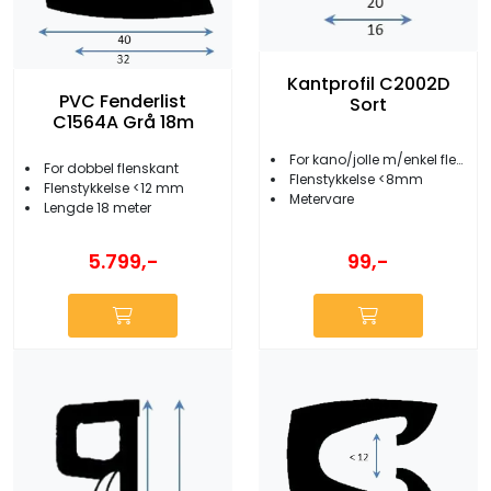
Kantprofil C2002D
PVC Fenderlist
Sort
C1564A Grå 18m
For kano/jolle m/enkel flenskant
For dobbel flenskant
Flenstykkelse <8mm
Flenstykkelse <12 mm
Metervare
Lengde 18 meter
99,-
5.799,-