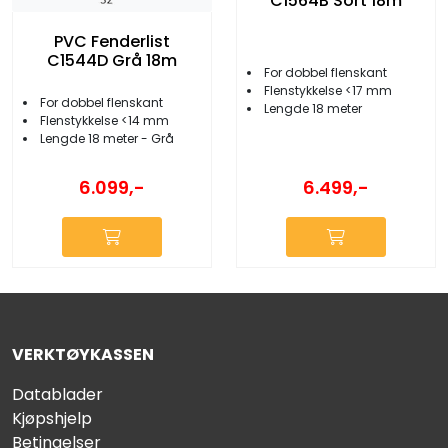
C1564B Sort 18m
PVC Fenderlist
C1544D Grå 18m
For dobbel flenskant
Flenstykkelse <17 mm
For dobbel flenskant
Lengde 18 meter
Flenstykkelse <14 mm
Lengde 18 meter - Grå
6.099,-
6.499,-
VERKTØYKASSEN
Datablader
Kjøpshjelp
Betingelser