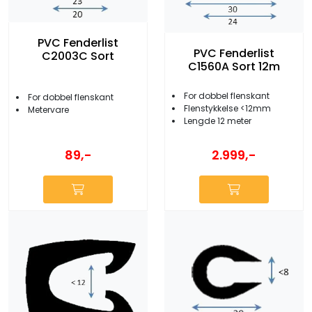
PVC Fenderlist
PVC Fenderlist
C2003C Sort
C1560A Sort 12m
For dobbel flenskant
For dobbel flenskant
Flenstykkelse <12mm
Metervare
Lengde 12 meter
89,-
2.999,-