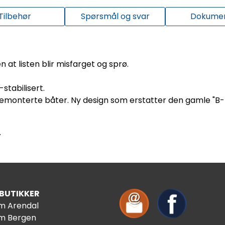
Tilbehør
Spørsmål og svar
Dokume
n at listen blir misfarget og sprø.
stabilisert.
kemonterte båter. Ny design som erstatter den gamle "B-l
.
 BUTIKKER
im Arendal
im Bergen