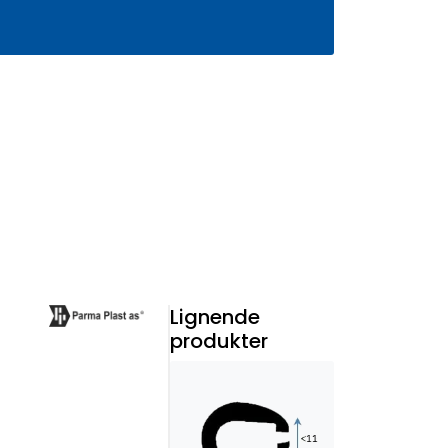
0
Infosenter
Favoritter
Logg inn
Lignende
produkter