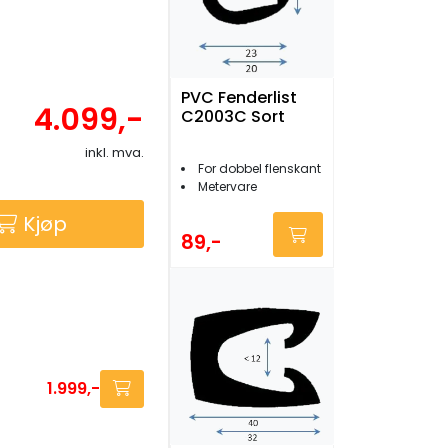
PVC Fenderlist
4.099,-
C2003C Sort
inkl. mva.
For dobbel flenskant
Metervare
Kjøp
89,-
1.999,-