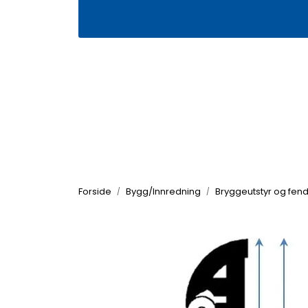
Skip to main content
|
|
Våre butikker
Kontakt oss
Kj
Forside
Bygg/Innredning
Bryggeutstyr og fende