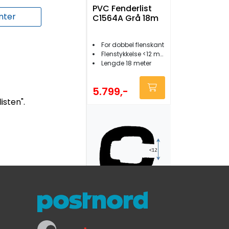
PVC Fenderlist
nter
C1564A Grå 18m
For dobbel flenskant
Flenstykkelse <12 mm
Lengde 18 meter
5.799,-
isten".
PVC Fenderlist
C1560A Sort 12m