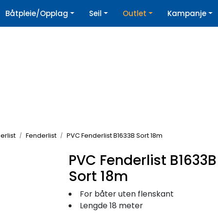
|
Båtpleie/Opplag
Seil
Outlet
Kampanje
øpshjelp
Nyhetsbrev
rlist
Fenderlist
PVC Fenderlist B1633B Sort 18m
PVC Fenderlist B1633B
Sort 18m
For båter uten flenskant
Lengde 18 meter