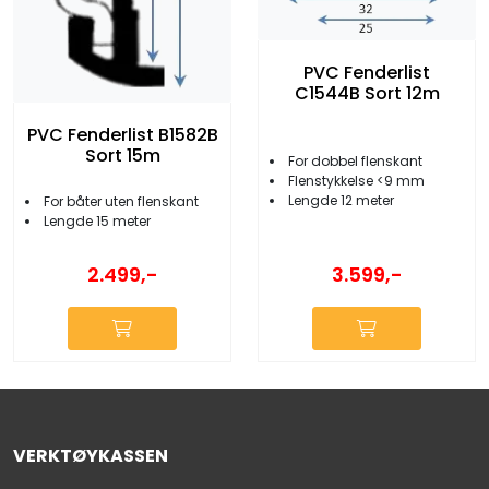
PVC Fenderlist
C1544B Sort 12m
PVC Fenderlist B1582B
Sort 15m
For dobbel flenskant
Flenstykkelse <9 mm
Lengde 12 meter
For båter uten flenskant
Lengde 15 meter
3.599,-
2.499,-
VERKTØYKASSEN