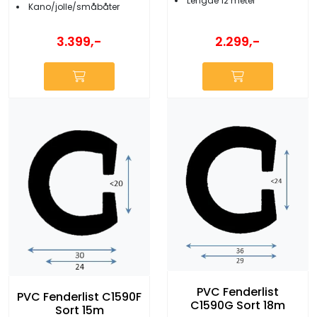
Lengde 12 meter
Kano/jolle/småbåter
2.299,-
3.399,-
PVC Fenderlist
PVC Fenderlist C1590F
C1590G Sort 18m
Sort 15m