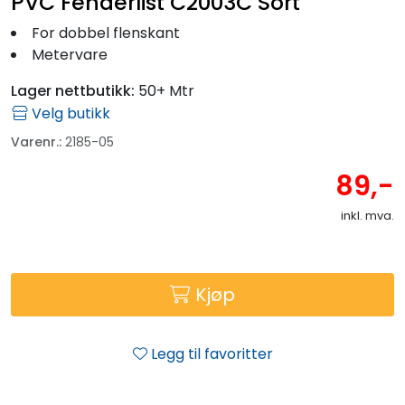
PVC Fenderlist C2003C Sort
Fortøyning
For dobbel flenskant
Metervare
Fritid/Sikkerhet
Lager nettbutikk:
50+ Mtr
Båtpleie/Opplag
Velg butikk
Varenr.:
2185-05
Seil
89,-
inkl. mva.
Outlet
Kampanje
Kjøp
Legg til favoritter