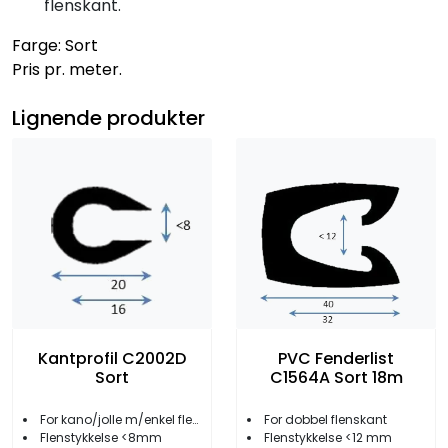
flenskant.
Farge: Sort
Pris pr. meter.
Lignende produkter
PVC Fenderlist
Kantprofil C2002D
C1564A Sort 18m
Sort
For dobbel flenskant
For kano/jolle m/enkel flenskant
Flenstykkelse <12 mm
Flenstykkelse <8mm