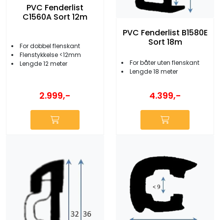
PVC Fenderlist
C1560A Sort 12m
PVC Fenderlist B1580E
Sort 18m
For dobbel flenskant
Flenstykkelse <12mm
For båter uten flenskant
Lengde 12 meter
Lengde 18 meter
2.999,-
4.399,-