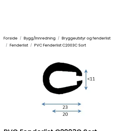
Skip to main content
Elektronikk
Forside
Bygg/Innredning
Bryggeutstyr og fenderlist
Elektrisk
Fenderlist
PVC Fenderlist C2003C Sort
Bygg/Innredning
Komfort
VVS
Motor/Styring