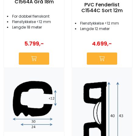
C1564A Grå 18m
PVC Fenderlist
C1544C Sort 12m
For dobbel flenskant
Flenstykkelse <12 mm
Flenstykkelse <12 mm
Lengde 18 meter
Lengde 12 meter
5.799,-
4.699,-