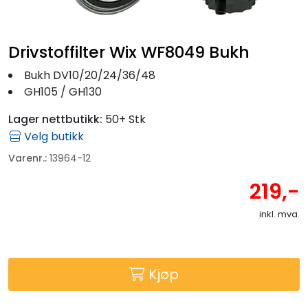
Fortøyning
Fritid/Sikkerhet
Drivstoffilter Wix WF8049 Bukh
Bukh DV10/20/24/36/48
Båtpleie/Opplag
GH105 / GH130
Lager nettbutikk:
50+ Stk
Seil
Velg butikk
Varenr.:
13964-12
Outlet
219,-
Kampanje
inkl. mva.
Kjøp