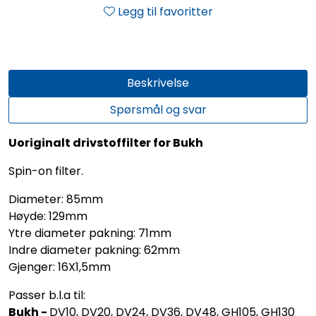
Legg til favoritter
Beskrivelse
Spørsmål og svar
Uoriginalt drivstoffilter for Bukh
Spin-on filter.
Diameter: 85mm
Høyde: 129mm
Ytre diameter pakning: 71mm
Indre diameter pakning: 62mm
Gjenger: 16X1,5mm
Passer b.l.a til:
Bukh -
DV10, DV20, DV24, DV36, DV48, GH105, GH130