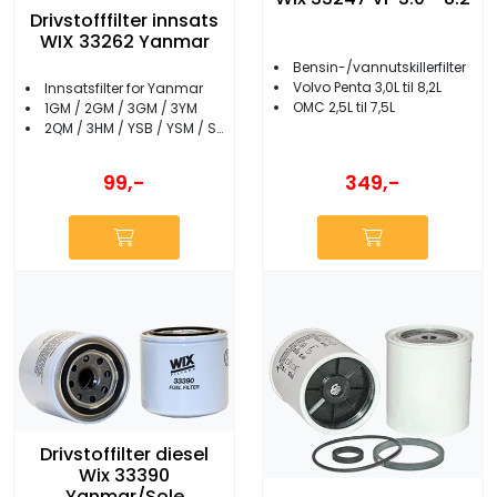
Drivstofffilter innsats
WIX 33262 Yanmar
Bensin-/vannutskillerfilter
Volvo Penta 3,0L til 8,2L
Innsatsfilter for Yanmar
OMC 2,5L til 7,5L
1GM / 2GM / 3GM / 3YM
2QM / 3HM / YSB / YSM / SB
99,-
349,-
Drivstoffilter diesel
Wix 33390
Yanmar/Sole