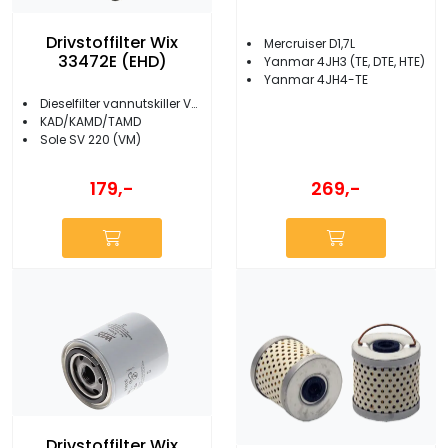
Drivstoffilter Wix
Mercruiser D1,7L
33472E (EHD)
Yanmar 4JH3 (TE, DTE, HTE)
Yanmar 4JH4-TE
Dieselfilter vannutskiller Volvo Penta
KAD/KAMD/TAMD
Sole SV 220 (VM)
179,-
269,-
Drivstoffilter Wix