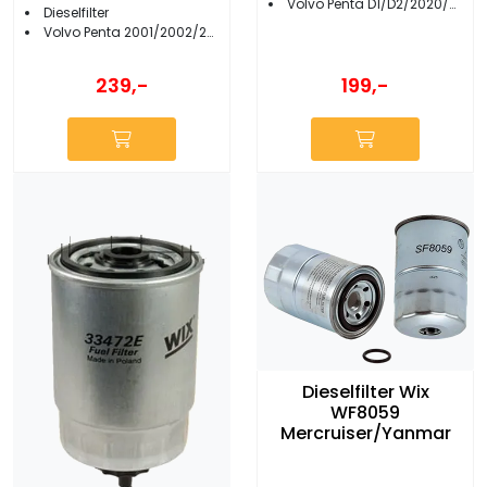
Volvo Penta D1/D2/2020/2030/2040
Dieselfilter
Volvo Penta 2001/2002/2003/MD1B/2B/3B/5/7/11/17
199,-
239,-
Dieselfilter Wix
WF8059
Mercruiser/Yanmar