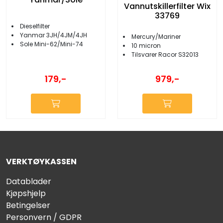
Vannutskillerfilter Wix
33769
Dieselfilter
Yanmar 3JH/4JM/4JH
Mercury/Mariner
Sole Mini-62/Mini-74
10 micron
Tilsvarer Racor S32013
179,-
979,-
VERKTØYKASSEN
Datablader
Kjøpshjelp
Betingelser
Personvern / GDPR