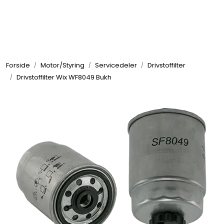
Skip to main content
Elektronikk
Forside
Motor/Styring
Servicedeler
Drivstoffilter
Elektrisk
Drivstoffilter Wix WF8049 Bukh
Bygg/Innredning
Komfort
VVS
Motor/Styring