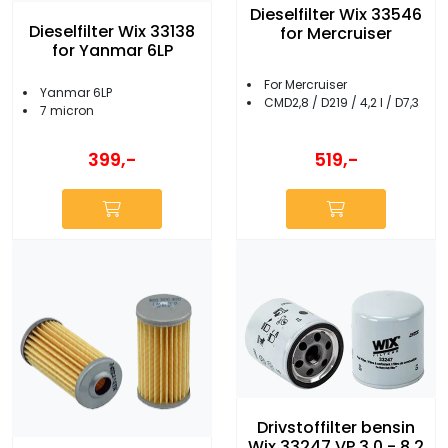
Dieselfilter Wix 33546
Dieselfilter Wix 33138
for Mercruiser
for Yanmar 6LP
For Mercruiser
Yanmar 6LP
CMD2,8 / D219 / 4,2 l / D7,3
7 micron
399,-
519,-
Drivstoffilter bensin
Wix 33247 VP 3.0 - 8.2