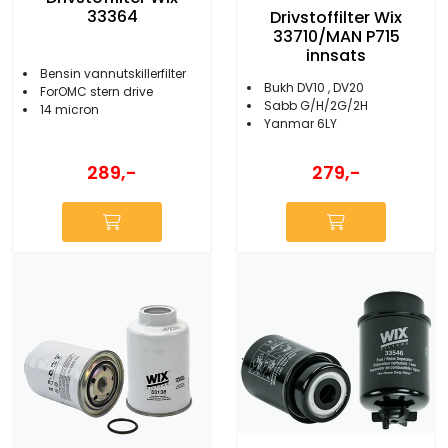
33364
Drivstoffilter Wix
33710/MAN P715
innsats
Bensin vannutskillerfilter
Bukh DV10 , DV20
ForOMC stern drive
Sabb G/H/2G/2H
14 micron
Yanmar 6LY
289,-
279,-