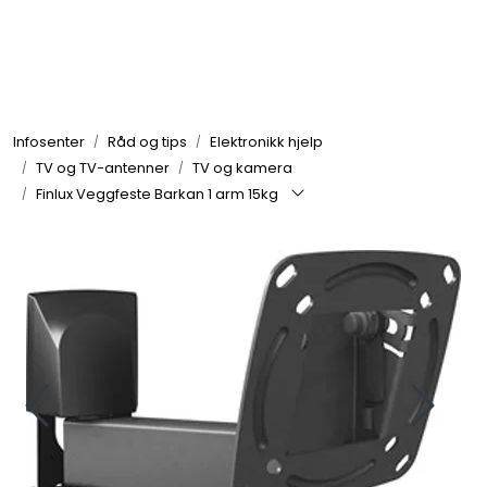
Skip to main content
Elektronikk
Infosenter
Råd og tips
Elektronikk hjelp
Elektrisk
TV og TV-antenner
TV og kamera
Finlux Veggfeste Barkan 1 arm 15kg
Bygg/Innredning
Komfort
VVS
Motor/Styring