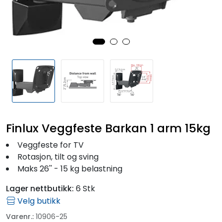
Fortøyning
Fritid/Sikkerhet
Båtpleie/Opplag
Seil
Outlet
Finlux Veggfeste Barkan 1 arm 15kg
Veggfeste for TV
Kampanje
Rotasjon, tilt og sving
Maks 26'' - 15 kg belastning
Lager nettbutikk:
6 Stk
Velg butikk
Varenr.:
10906-25