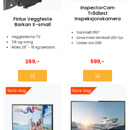
InspectorCam
Trådløst
Inspeksjonskamera
Finlux Veggfeste
Barkan X-small
Vanntett IP67
Veggfeste for TV
Linse med dimbart LED-lys
Tilt og sving
Lades via USB
Maks 26'' - 15 kg belastning
269,-
599,-
Siste dag
Siste dag