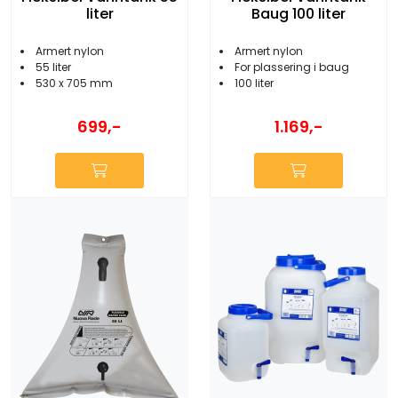
liter
Baug 100 liter
Armert nylon
Armert nylon
55 liter
For plassering i baug
530 x 705 mm
100 liter
699,-
1.169,-