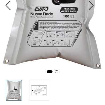
Fortøyning
Fritid/Sikkerhet
Båtpleie/Opplag
Seil
Outlet
Kampanje