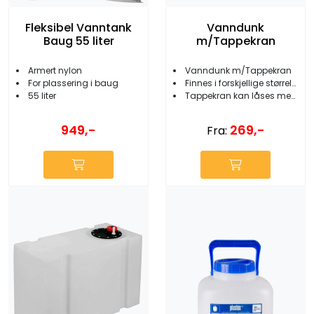
Fleksibel Vanntank
Vanndunk
Baug 55 liter
m/Tappekran
Armert nylon
Vanndunk m/Tappekran
For plassering i baug
Finnes i forskjellige størrelser
55 liter
Tappekran kan låses med låsemutter
949,-
269,-
Fra: