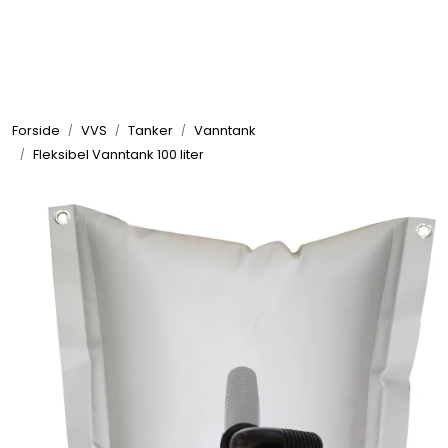
Skip to main content
Elektronikk
Forside
VVS
Tanker
Vanntank
Elektrisk
Fleksibel Vanntank 100 liter
Bygg/Innredning
Komfort
VVS
Motor/Styring