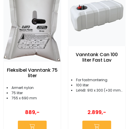
Vanntank Can 100
liter Fast Lav
Fleksibel Vanntank 75
liter
For fastmontering
100 liter
Armert nylon
LxHxB: 910 x 300 (+30 mm) x 410 mm
75 liter
755 x 690 mm
2.899,-
889,-