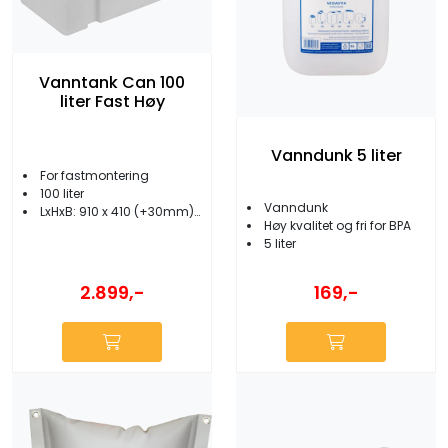
Vanntank Can 100
liter Fast Høy
Vanndunk 5 liter
For fastmontering
100 liter
Vanndunk
LxHxB: 910 x 410 (+30mm) x 300 mm
Høy kvalitet og fri for BPA
5 liter
2.899,-
169,-