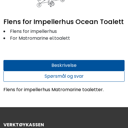
Fortøyning
Fritid/Sikkerhet
Flens for Impellerhus Ocean Toalett
Flens for impellerhus
Båtpleie/Opplag
For Matromarine el.toalett
Seil
Beskrivelse
Outlet
Spørsmål og svar
Kampanje
Flens for impellerhus Matromarine toaletter.
VERKTØYKASSEN