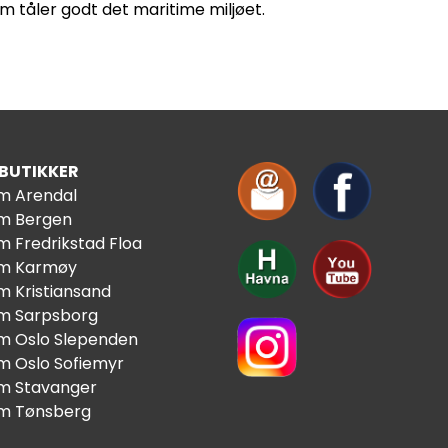
om tåler godt det maritime miljøet.
 BUTIKKER
im Arendal
im Bergen
m Fredrikstad Floa
im Karmøy
m Kristiansand
im Sarpsborg
im Oslo Slependen
im Oslo Sofiemyr
im Stavanger
im Tønsberg