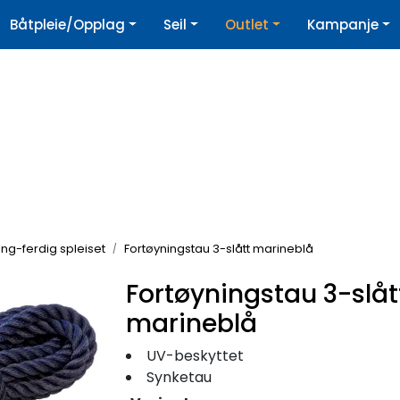
|
Båtpleie/Opplag
Seil
Outlet
Kampanje
øpshjelp
Nyhetsbrev
ing-ferdig spleiset
Fortøyningstau 3-slått marineblå
Fortøyningstau 3-slåt
marineblå
UV-beskyttet
Synketau