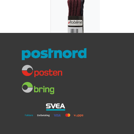
Flettet
fortøyningsline
med slitehylster
vinrød
Spleiset øye med slitehylster
Vinrød
12-16mm / 4 - 10 meter
359,-
Fra: