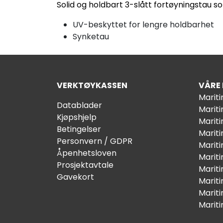
Solid og holdbart 3-slått fortøyningstau s
UV-beskyttet for lengre holdbarhet
Synketau
VERKTØYKASSEN
VÅRE
Marit
Datablader
Marit
Kjøpshjelp
Mariti
Betingelser
Marit
Personvern / GDPR
Mariti
Åpenhetsloven
Marit
Prosjektavtale
Marit
Gavekort
Marit
Marit
Marit