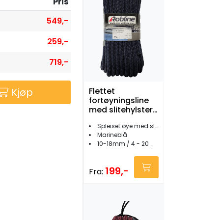
Pris
549,-
259,-
719,-
Kjøp
Flettet
fortøyningsline
med slitehylster
marineblå
Spleiset øye med slitehylster
Marineblå
10-18mm / 4 - 20 meter
199,-
Fra: