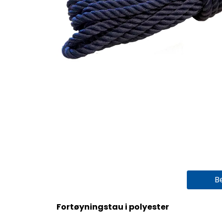
B
Fortøyningstau i polyester