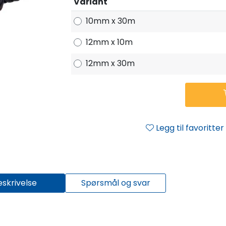
Variant
10mm x 30m
12mm x 10m
12mm x 30m
Legg til favoritter
eskrivelse
Spørsmål og svar