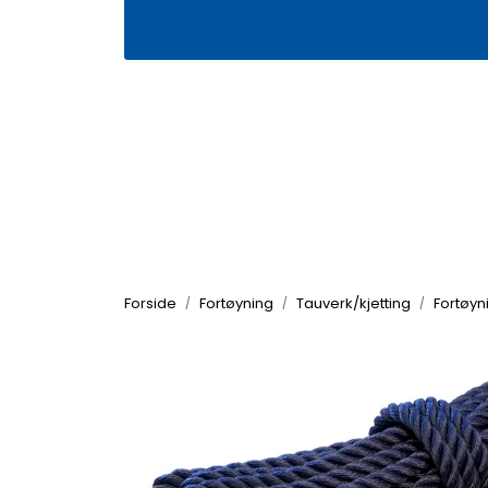
Skip to main content
|
|
Våre butikker
Kontakt oss
Kj
Forside
Fortøyning
Tauverk/kjetting
Fortøyn