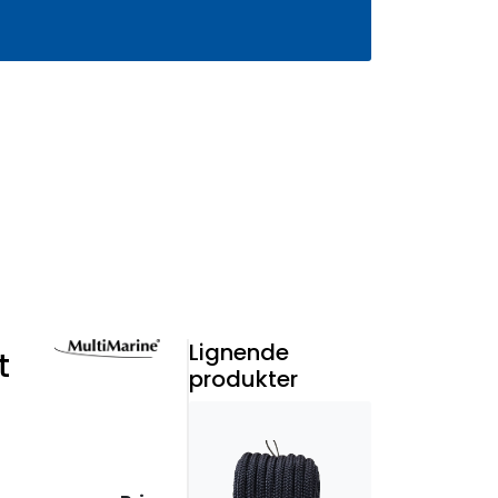
0
Infosenter
Favoritter
Logg inn
Lignende
t
produkter