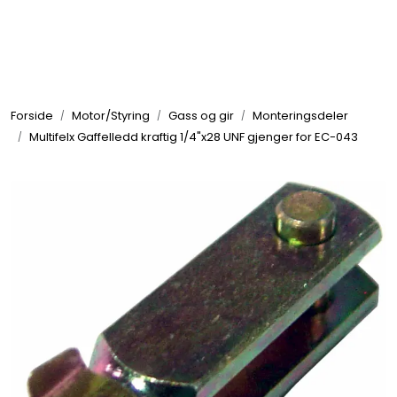
Skip to main content
Elektronikk
Forside
Motor/Styring
Gass og gir
Monteringsdeler
Elektrisk
Multifelx Gaffelledd kraftig 1/4"x28 UNF gjenger for EC-043
Bygg/Innredning
Komfort
VVS
Motor/Styring