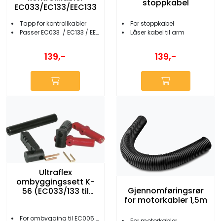
stoppkabel
EC033/EC133/EEC133
Tapp for kontrollkabler
For stoppkabel
Passer EC033 / EC133 / EEC133
Låser kabel til arm
139,-
139,-
Ultraflex
ombyggingssett K-
Gjennomføringsrør
56 (EC033/133 til
for motorkabler 1,5m
EC005)
For ombygging til EC005 kabel
For motorkabler