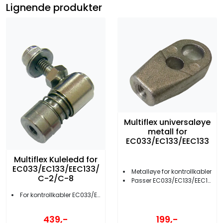
Lignende produkter
Multiflex universaløye
metall for
EC033/EC133/EEC133
Multiflex Kuleledd for
EC033/EC133/EEC133/
Metalløye for kontrollkabler
C-2/C-8
Passer EC033/EC133/EEC133
For kontrollkabler EC033/EC133/EEC133
199,-
439,-