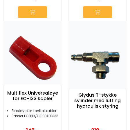
Multiflex Universaløye
Glydus T-stykke
for EC-133 kabler
sylinder med lufting
hydraulisk styring
Plastøye for kontrollkabler
Passer EC033/EC133/EC133