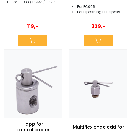
EC005/C-5
For EC033 / EC133 / EEC133 kontrollkabler
For EC005
For tilpasning til 1-spaks kontrollboks
119,-
329,-
Tapp for
Multiflex endeledd for
kontrollkabler