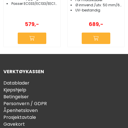
Passer EC033/EC133/EEC133
Ø innvend./utv. 50 mm/61 mm
UV-bestandig
579,-
689,-
VERKTØYKASSEN
Datablader
Kjøpshjelp
Betingelser
Personvern / GDPR
Åpenhetsloven
Prosjektavtale
Gavekort