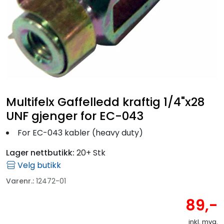
Fortøyning
Fritid/Sikkerhet
Båtpleie/Opplag
Seil
Multifelx Gaffelledd kraftig 1/4"x28
UNF gjenger for EC-043
Outlet
For EC-043 kabler (heavy duty)
Lager nettbutikk:
20+ Stk
Kampanje
Velg butikk
Varenr.:
12472-01
89,-
inkl. mva.