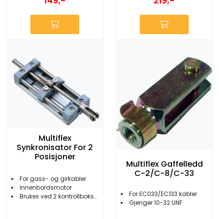
149,-
219,-
Multiflex
Synkronisator For 2
Posisjoner
Multiflex Gaffelledd
C-2/C-8/C-33
For gass- og girkabler
Innenbordsmotor
For EC033/EC133 kabler
Brukes ved 2 kontrollbokser
Gjenger 10-32 UNF