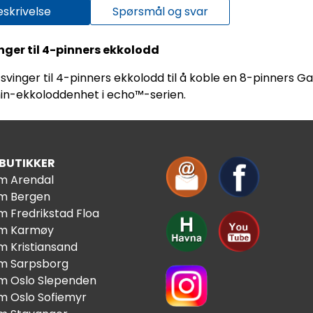
eskrivelse
Spørsmål og svar
ger til 4-pinners ekkolodd
vinger til 4-pinners ekkolodd til å koble en 8-pinners 
min-ekkoloddenhet i echo™-serien.
 BUTIKKER
im Arendal
im Bergen
m Fredrikstad Floa
im Karmøy
m Kristiansand
im Sarpsborg
im Oslo Slependen
im Oslo Sofiemyr