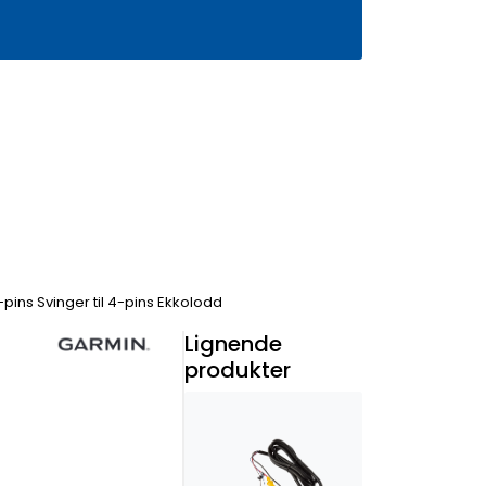
0
Infosenter
Favoritter
Logg inn
ins Svinger til 4-pins Ekkolodd
Lignende
produkter