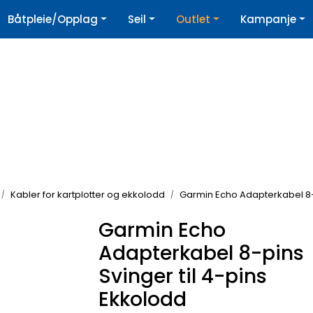
|
Båtpleie/Opplag
Seil
Outlet
Kampanje
øpshjelp
Nyhetsbrev
Kabler for kartplotter og ekkolodd
Garmin Echo Adapterkabel 8-p
Garmin Echo
Adapterkabel 8-pins
Svinger til 4-pins
Ekkolodd