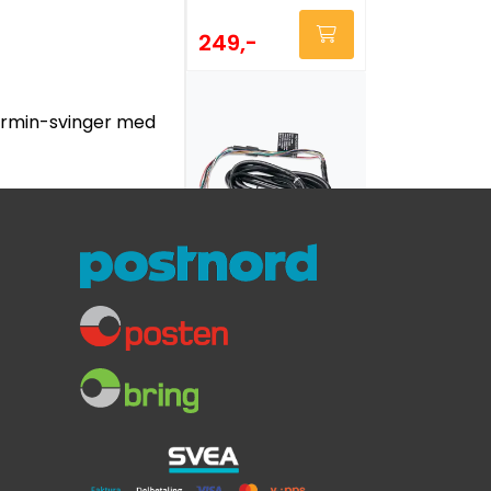
249,-
Garmin-svinger med
Garmin
strømkabel for
GPSMAP
400-/500-serien
379,-