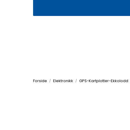
Skip to main content
|
|
Våre butikker
Kontakt oss
Kj
Forside
Elektronikk
GPS-Kartplotter-Ekkolodd