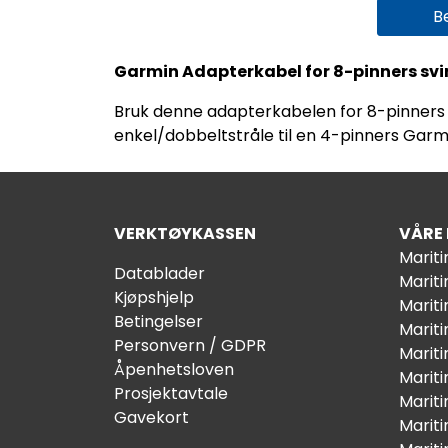
B
Garmin Adapterkabel for 8-pinners svin
Bruk denne adapterkabelen for 8-pinners s
enkel/dobbeltstråle til en 4-pinners Gar
VERKTØYKASSEN
VÅRE
Marit
Datablader
Marit
Kjøpshjelp
Mariti
Betingelser
Marit
Personvern / GDPR
Mariti
Åpenhetsloven
Marit
Prosjektavtale
Marit
Gavekort
Marit