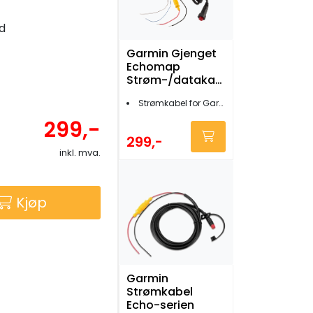
dd
Garmin Gjenget
Echomap
Strøm-/datakab
el 4-pin
Strømkabel for Garmin echoMap
299,-
299,-
inkl. mva.
Kjøp
Garmin
Strømkabel
Echo-serien