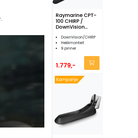
Raymarine CPT-
.
100 CHIRP /
DownVision
hekksvinger
DownVision/CHIRP
m/temp
Hekkmontert
9 pinner
1.779,-
Kampanje