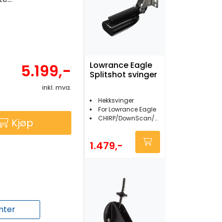
Lowrance Eagle
5.199,-
Splitshot svinger
inkl. mva.
Hekksvinger
For Lowrance Eagle
CHIRP/DownScan/FishReveal
Kjøp
1.479,-
nter