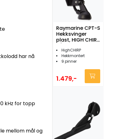
Raymarine CPT-S
nte
Hekksvinger
plast, HIGH CHIRP
u/DV
HighCHIRP
ekkolodd har nå
Hekkmontert
9 pinner
1.479,-
00 kHz for topp
lle mellom mål og