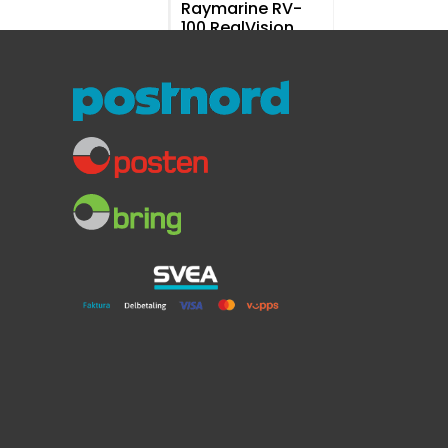
Raymarine RV-
100 RealVision
hekksvinger for
AXIOM
RealVision/CHIRP
Hekkmontert
25 pinner
6.699,-
4.899,-
-27 %
Garmin