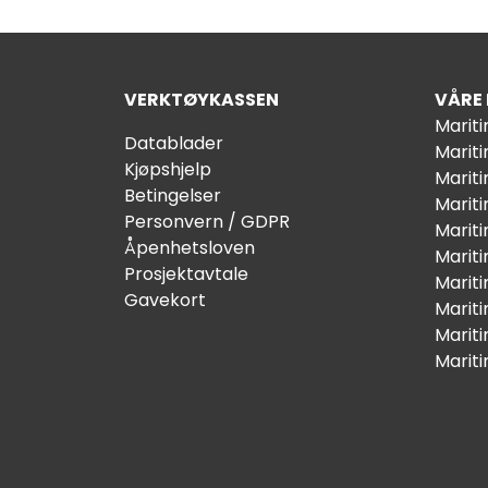
VERKTØYKASSEN
VÅRE
Marit
Datablader
Marit
Kjøpshjelp
Mariti
Betingelser
Marit
Personvern / GDPR
Mariti
Åpenhetsloven
Marit
Prosjektavtale
Marit
Gavekort
Marit
Marit
Marit