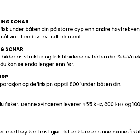
NING SONAR
g fisk under båten din på større dyp enn andre høyfrekve
 mål via et nedovervendt element.
NG SONAR
lder av struktur og fisk til sidene av båten din. SideVü 
 du kan se enda lenger enn før.
IRP
rasjon og definisjon opptil 800 'under båten din.
u fisker. Denne svingeren leverer 455 kHz, 800 kHz og 10
r med høy kontrast gjør det enklere enn noensinne å ski