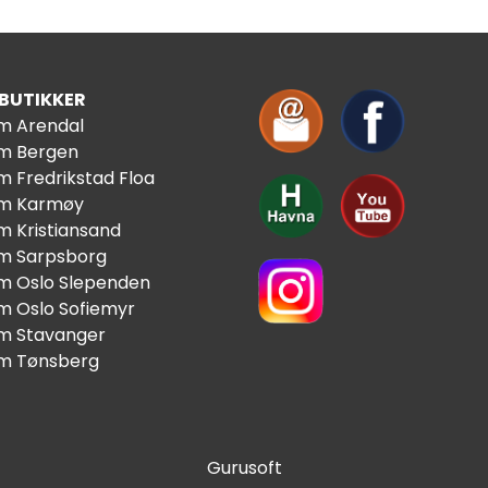
 BUTIKKER
im Arendal
im Bergen
m Fredrikstad Floa
im Karmøy
m Kristiansand
im Sarpsborg
im Oslo Slependen
im Oslo Sofiemyr
im Stavanger
im Tønsberg
Gurusoft