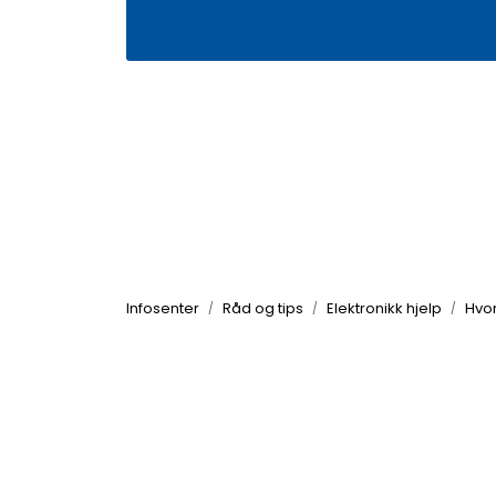
Skip to main content
|
|
Våre butikker
Kontakt oss
Kj
Infosenter
Råd og tips
Elektronikk hjelp
Hvo