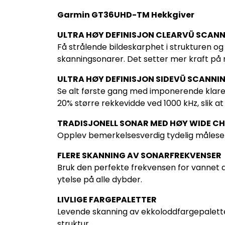
Garmin GT36UHD-TM Hekkgiver
ULTRA HØY DEFINISJON CLEARVÜ SCAN
Få strålende bildeskarphet i strukturen o
skanningsonarer. Det setter mer kraft på
ULTRA HØY DEFINISJON SIDEVÜ SCANNI
Se alt første gang med imponerende klare bi
20% større rekkevidde ved 1000 kHz, slik at
TRADISJONELL SONAR MED HØY WIDE CH
Opplev bemerkelsesverdig tydelig målesepa
FLERE SKANNING AV SONARFREKVENSER
Bruk den perfekte frekvensen for vannet d
ytelse på alle dybder.
LIVLIGE FARGEPALETTER
Levende skanning av ekkoloddfargepalette
struktur.