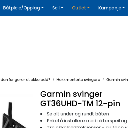
|
Båtpleie/Opplag
Seil
Outlet
Kampanje
øpshjelp
Nyhetsbrev
rdan fungerer et ekkolodd?
Hekkmonterte svingere
Garmin svi
Garmin svinger
GT36UHD-TM 12-pin
Se alt under og rundt båten
Enkel å installere med akterspeil og motormonteringsut
Tre ekkoloddfrekvenser - gir topp ytelse på alle dyb