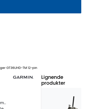
0
Infosenter
Favoritter
Logg inn
nger GT36UHD-TM 12-pin
Lignende
produkter
styr
der