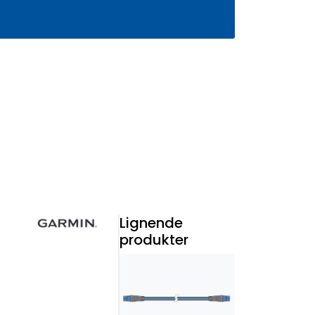
0
Infosenter
Favoritter
Logg inn
Lignende
produkter