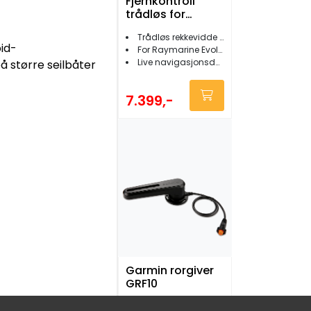
Fjernkontroll
trådløs for
autopilot RCU-1
Trådløs rekkevidde ca 30 meter
m/WG-1
id-
For Raymarine Evolution autopiloter
Live navigasjonsdata
å større seilbåter
7.399,-
Garmin rorgiver
GRF10