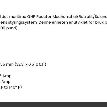
 det maritime GHP Reactor Mechanichal/Retrofit/Soleno
tens styringssystem. Denne enheten er utviklet for bruk p
500 pund).
5 mm (32.3" x 6.5" x 6.1")
.5 Amp
-2 Amp
F to 140° F)