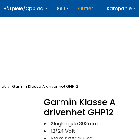
|
Båtpleie/Opplag
Seil
Outlet
Kampanje
øpshjelp
Nyhetsbrev
lot
Garmin Klasse A drivenhet GHP12
Garmin Klasse A
drivenhet GHP12
Slaglengde 303mm
12/24 Volt
Maks skyv 400kg