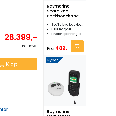
Raymarine
Seatalkng
Backbonekabel
SeaTalkng backbonekabel
Flere lengder
Leverer spenning og data i nettverket
28.399,-
inkl. mva.
489,-
Fra:
Nyhet
Kjøp
nter
Raymarine