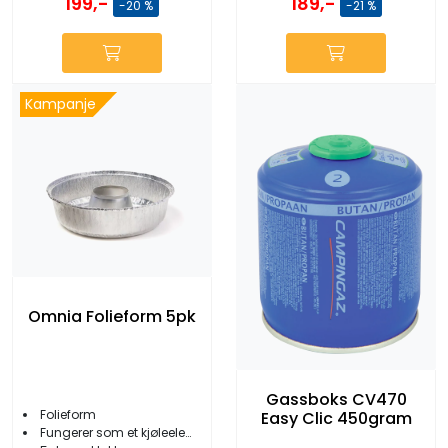
189,-
199,-
-21 %
-20 %
Kampanje
Omnia Folieform 5pk
Gassboks CV470
Folieform
Easy Clic 450gram
Fungerer som et kjøleelement i bagen/kjøleboks