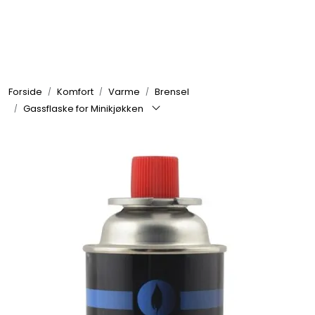
Skip to main content
Elektronikk
Forside
Komfort
Varme
Brensel
Elektrisk
Gassflaske for Minikjøkken
Bygg/Innredning
Komfort
VVS
Motor/Styring