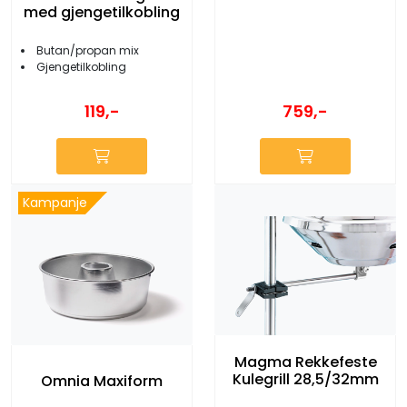
med gjengetilkobling
Butan/propan mix
Gjengetilkobling
759,-
119,-
Kampanje
Magma Rekkefeste
Kulegrill 28,5/32mm
Omnia Maxiform