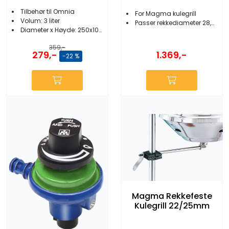
Tilbehør til Omnia
For Magma kulegrill
Volum: 3 liter
Passer rekkediameter 28,5mm og 32 mm
Diameter x Høyde: 250x100mm
359,-
279,-
1.369,-
-22 %
Magma Rekkefeste
Kulegrill 22/25mm