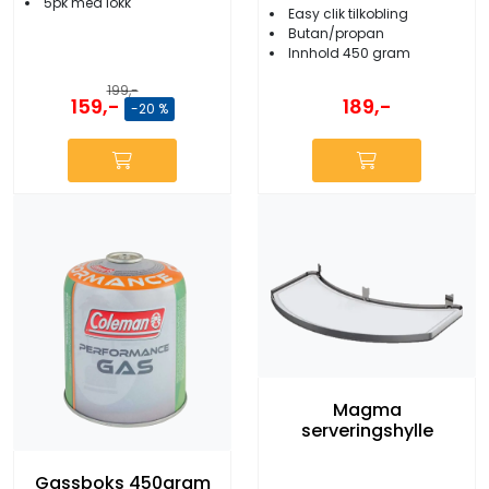
5pk med lokk
Easy clik tilkobling
Butan/propan
Innhold 450 gram
199,-
159,-
189,-
-20 %
Magma
serveringshylle
Gassboks 450gram