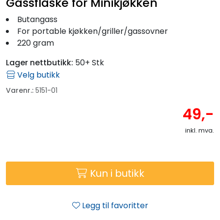
Gassflaske for Minikjøkken
Butangass
For portable kjøkken/griller/gassovner
220 gram
Lager nettbutikk:
50+ Stk
Velg butikk
Varenr.:
5151-01
49,-
inkl. mva.
Kun i butikk
Legg til favoritter