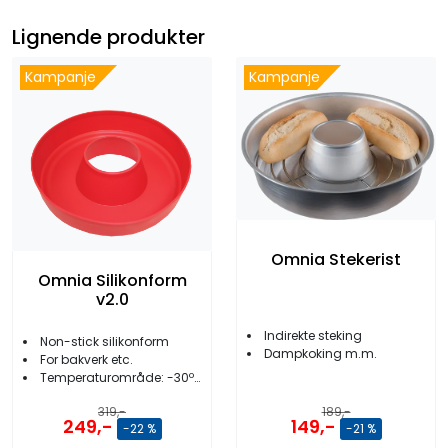
Lignende produkter
Kampanje
Kampanje
Omnia Stekerist
Omnia Silikonform
v2.0
Indirekte steking
Non-stick silikonform
Dampkoking m.m.
For bakverk etc.
Temperaturområde: -30ºC til +260ºC
189,-
319,-
149,-
249,-
-21 %
-22 %