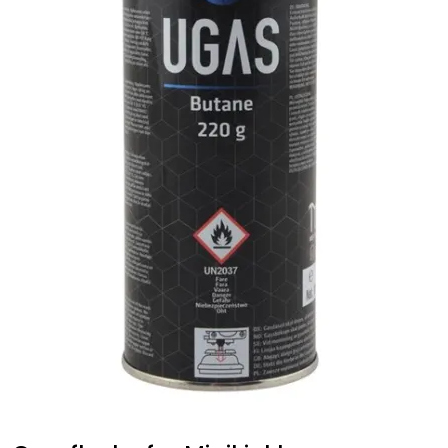
Fortøyning
Fritid/Sikkerhet
Båtpleie/Opplag
Seil
Outlet
Kampanje