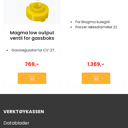
For Magma kulegrill
Passer rekkediameter 22mm og 25 mm
Magma low output
ventil for gassboks
Gassregulator for CV-270/CV-470 gassbokser
769,-
1.369,-
VERKTØYKASSEN
Datablader