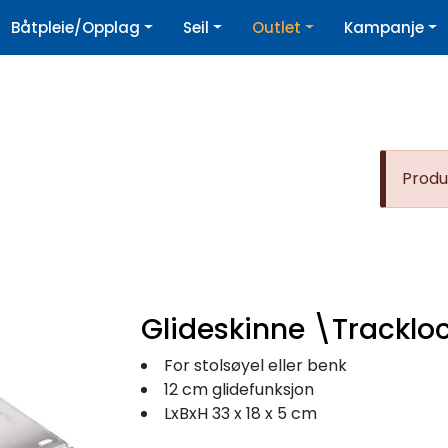
|
Båtpleie/Opplag
Seil
Outlet
Kampanje
øpshjelp
Nyhetsbrev
Produk
Glideskinne \Tracklo
For stolsøyel eller benk
12 cm glidefunksjon
LxBxH 33 x 18 x 5 cm