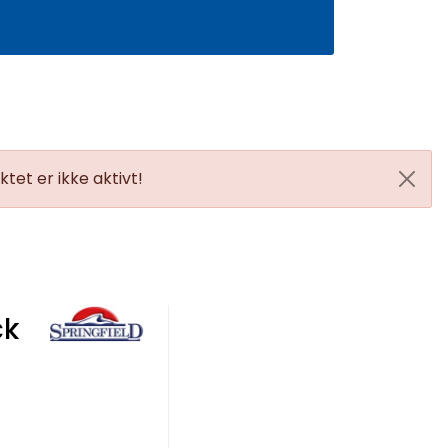
0
Infosenter
Favoritter
Logg inn
tet er ikke aktivt!
ck