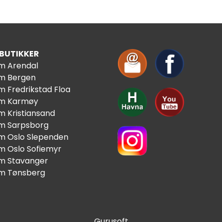
 BUTIKKER
im Arendal
im Bergen
m Fredrikstad Floa
im Karmøy
m Kristiansand
im Sarpsborg
im Oslo Slependen
im Oslo Sofiemyr
im Stavanger
im Tønsberg
Gurusoft