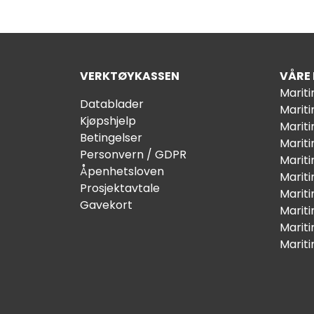
VERKTØYKASSEN
VÅRE
Marit
Datablader
Marit
Kjøpshjelp
Mariti
Betingelser
Marit
Personvern / GDPR
Mariti
Åpenhetsloven
Marit
Prosjektavtale
Marit
Gavekort
Marit
Marit
Marit