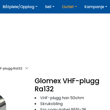
|
Båtpleie/Opplag
Seil
Outlet
Kampanje
øpshjelp
Nyhetsbrev
F-plugg Ra132
Glomex VHF-plugg
Ra132
VHF-plugg han 50ohm
Skrukobling
For coax-kabel 9551-36