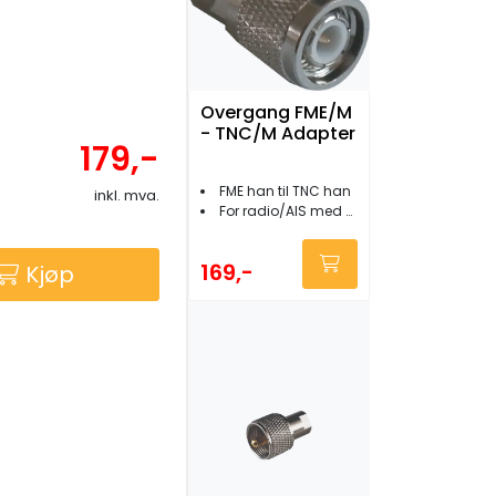
Overgang FME/M
- TNC/M Adapter
179,-
FME han til TNC han
inkl. mva.
For radio/AIS med TNC tilkobling
169,-
Kjøp