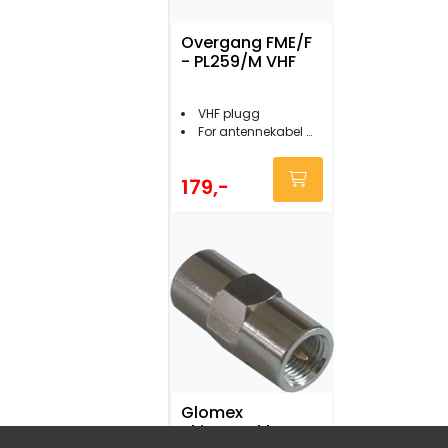
Overgang FME/F
- PL259/M VHF
VHF plugg
For antennekabel med FME-terminator
179,-
Glomex
Skjøtestykke