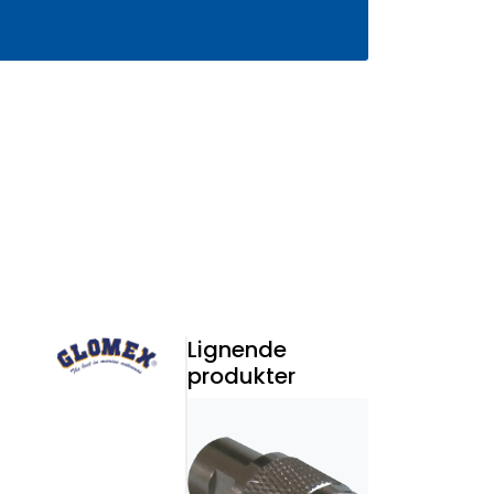
0
Infosenter
Favoritter
Logg inn
Lignende
produkter