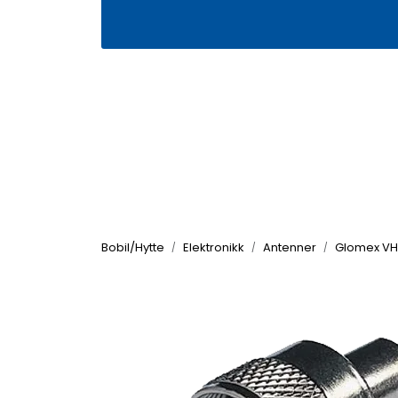
Skip to main content
|
|
Våre butikker
Kontakt oss
Kj
Bobil/Hytte
Elektronikk
Antenner
Glomex VH