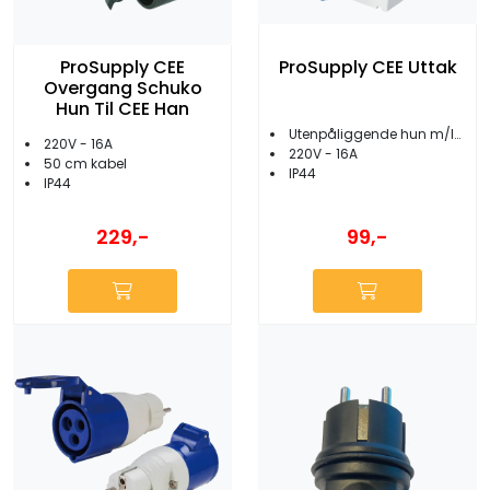
ProSupply CEE
ProSupply CEE Uttak
Overgang Schuko
Hun Til CEE Han
Utenpåliggende hun m/lokk
220V - 16A
220V - 16A
50 cm kabel
IP44
IP44
229,-
99,-