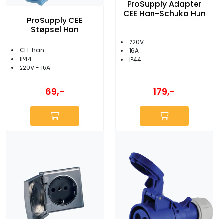
ProSupply Adapter
CEE Han-Schuko Hun
ProSupply CEE
Støpsel Han
220V
CEE han
16A
IP44
IP44
220V - 16A
69,-
179,-