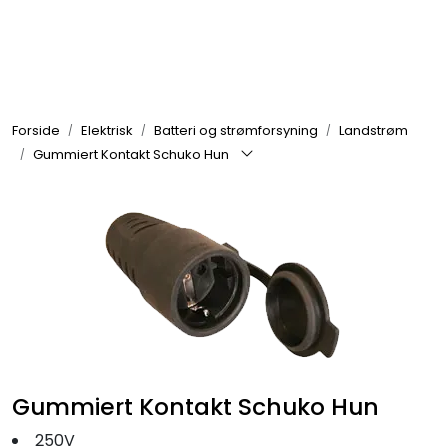
Skip to main content
Elektronikk
Forside
Elektrisk
Batteri og strømforsyning
Landstrøm
Elektrisk
Gummiert Kontakt Schuko Hun
Bygg/Innredning
Komfort
VVS
Motor/Styring
Gummiert Kontakt Schuko Hun
250V