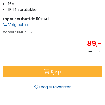
Fortøyning
16A
IP44 sprutsikker
Fritid/Sikkerhet
Lager nettbutikk:
50+ Stk
Velg butikk
Båtpleie/Opplag
Varenr.:
10464-62
89,-
Seil
inkl. mva.
Outlet
Kjøp
Kampanje
Legg til favoritter