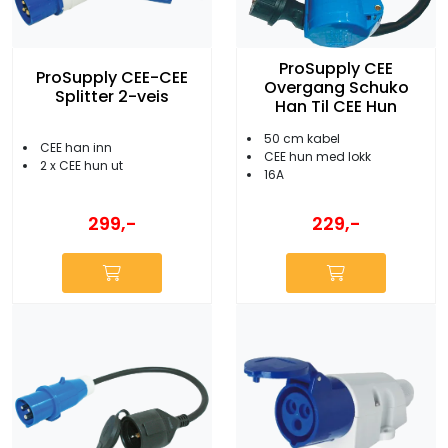
ProSupply CEE
ProSupply CEE-CEE
Overgang Schuko
Splitter 2-veis
Han Til CEE Hun
50 cm kabel
CEE han inn
CEE hun med lokk
2 x CEE hun ut
16A
299,-
229,-