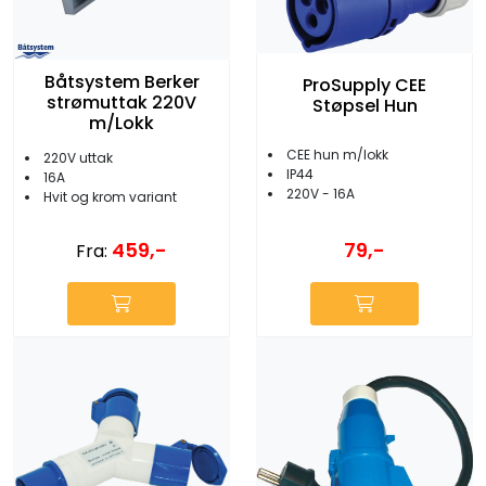
Båtsystem Berker
ProSupply CEE
strømuttak 220V
Støpsel Hun
m/Lokk
CEE hun m/lokk
220V uttak
IP44
16A
220V - 16A
Hvit og krom variant
79,-
459,-
Fra: