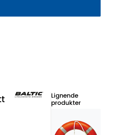
0
Infosenter
Favoritter
Logg inn
Lignende
tt
produkter