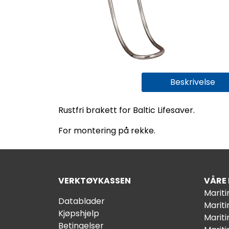
Beskrivelse
Rustfri brakett for Baltic Lifesaver.
For montering på rekke.
VERKTØYKASSEN
VÅRE
Marit
Datablader
Marit
Kjøpshjelp
Mariti
Betingelser