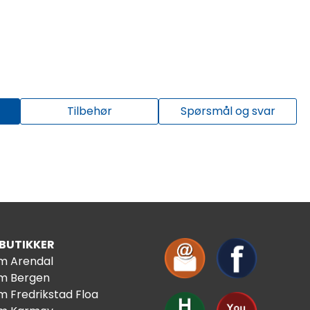
Tilbehør
Spørsmål og svar
 BUTIKKER
im Arendal
im Bergen
m Fredrikstad Floa