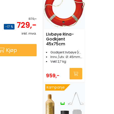
879,-
729,-
-17 %
inkl. mva.
Livbøye Rina-
Godkjent
45x75cm
Kjøp
Godkjent livbøye (rattmerket)
Innv./utv. Ø: 45mm/75mm
Vekt 2,7 kg
959,-
Kampanje