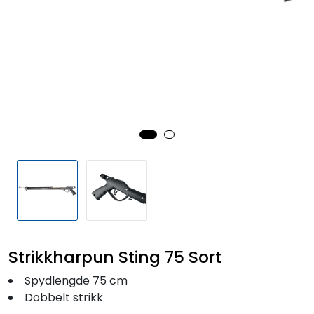
Fortøyning
Fritid/Sikkerhet
Båtpleie/Opplag
Seil
Outlet
Kampanje
Strikkharpun Sting 75 Sort
Spydlengde 75 cm
Dobbelt strikk