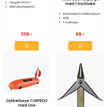
Lengde 130cm
med 1 mothake
Med plastspenne
Reservepil til strikkharpum
Stål
1 mothake
339,-
69,-
Dykkerbøye TORPEDO
med Line