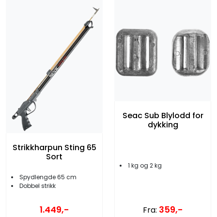
Seac Sub Blylodd for
dykking
Strikkharpun Sting 65
Sort
1 kg og 2 kg
Spydlengde 65 cm
Dobbel strikk
1.449,-
359,-
Fra: