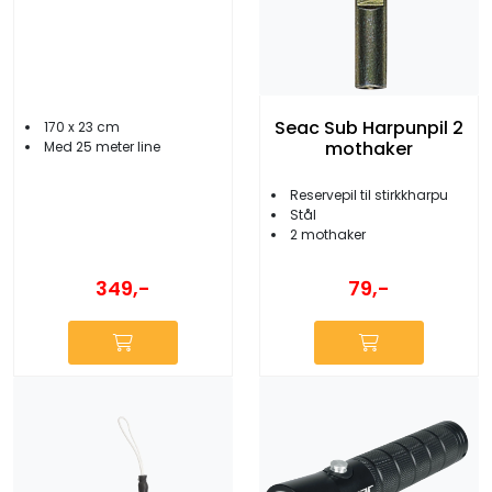
Seac Sub Harpunpil 2
170 x 23 cm
mothaker
Med 25 meter line
Reservepil til stirkkharpu
Stål
2 mothaker
349,-
79,-