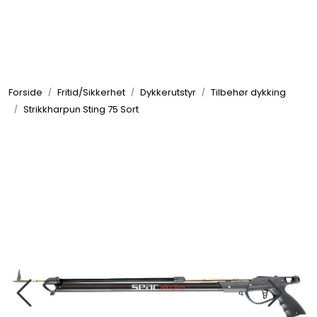
Skip to main content
Elektronikk
Forside
Fritid/Sikkerhet
Dykkerutstyr
Tilbehør dykking
Elektrisk
Strikkharpun Sting 75 Sort
Bygg/Innredning
Komfort
VVS
Motor/Styring