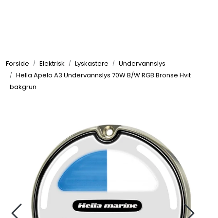
Skip to main content
Elektronikk
Forside
Elektrisk
Lyskastere
Undervannslys
Elektrisk
Hella Apelo A3 Undervannslys 70W B/W RGB Bronse Hvit
bakgrun
Bygg/Innredning
Komfort
VVS
Motor/Styring