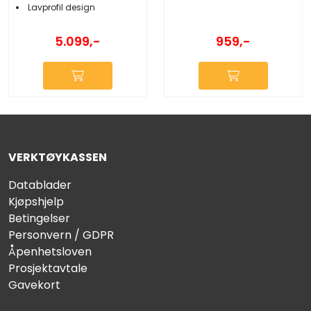
Lavprofil design
959,-
5.099,-
VERKTØYKASSEN
Datablader
Kjøpshjelp
Betingelser
Personvern / GDPR
Åpenhetsloven
Prosjektavtale
Gavekort