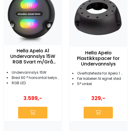
Hella Apelo A1
Hella Apelo
Undervannslys 15W
Plastikkspacer for
RGB Svart m/Grå
Undervannslys
bakgrunn
Undervannslys 15W
Overflatefeste for Apelo 1 og 2
Bred 90 ° horisontal belysning
Før kabelen til egnet sted
RGB LED
5° vinkel
3.599,-
329,-