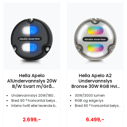
Hella Apelo
Hella Apelo A2
A1Undervannslys 20W
Undervannslys
B/W Svart m/Grå
Bronse 30W RGB Hvit
bakgrunn
bakrunn
Undervannslys 20W/1800 lumen
30W/3000 lumen
Bred 90 ° horisontal belysning
RGB og edge lys
Intens hvitt eller levende blått lys
Bred 90 ° horisontal belysning
2.699,-
6.499,-