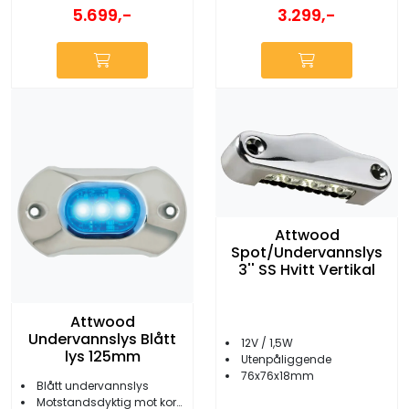
5.699,-
3.299,-
Attwood
Spot/Undervannslys
3'' SS Hvitt Vertikal
Attwood
Undervannslys Blått
12V / 1,5W
lys 125mm
Utenpåliggende
76x76x18mm
Blått undervannslys
Motstandsdyktig mot korrosjon, kjemikalier og UV-skader