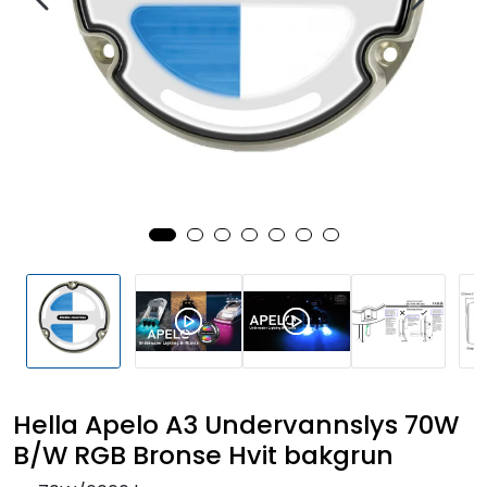
Fortøyning
Fritid/Sikkerhet
Båtpleie/Opplag
Seil
Outlet
Kampanje
Hella Apelo A3 Undervannslys 70W
B/W RGB Bronse Hvit bakgrun