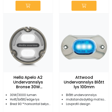
Hella Apelo A2
Attwood
Undervannslys
Undervannslys Blått
Bronse 30W
lys 100mm
Blått/Hvitt lys
30W/3000 lumen
Blått undervannslys
Hvitt/blått/edge lys
motstandsdyktig mot korrosjon, kjemikalier og UV-skader
Bred 90 ° horisontal belysning
Lavprofil design