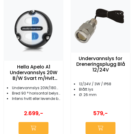
Undervannslys for
Dreneringsplugg Blå
Hella Apelo A1
12/24V
Undervannslys 20W
B/W Svart m/Hvit
bakgrunn
12/24V / 3W / IP68
Undervannslys 20W/1800 lumen
Blått lys
Bred 90 ° horisontal belysning
Ø: 26 mm
Intens hvitt eller levende blått lys
2.699,-
579,-