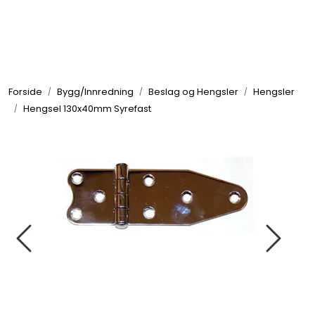
Skip to main content
Elektronikk
Forside
Bygg/Innredning
Beslag og Hengsler
Hengsler
Elektrisk
Hengsel 130x40mm Syrefast
Bygg/Innredning
Komfort
VVS
Motor/Styring