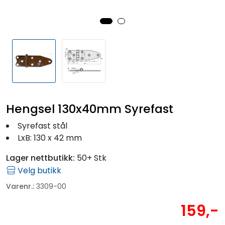
Fortøyning
Fritid/Sikkerhet
Båtpleie/Opplag
Seil
Hengsel 130x40mm Syrefast
Outlet
Syrefast stål
LxB: 130 x 42 mm
Kampanje
Lager nettbutikk:
50+ Stk
Velg butikk
Varenr.:
3309-00
159,-