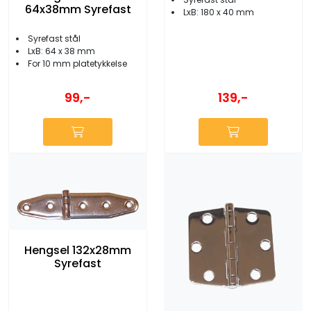
64x38mm Syrefast
LxB: 180 x 40 mm
Syrefast stål
LxB: 64 x 38 mm
For 10 mm platetykkelse
99,-
139,-
Hengsel 132x28mm
Syrefast