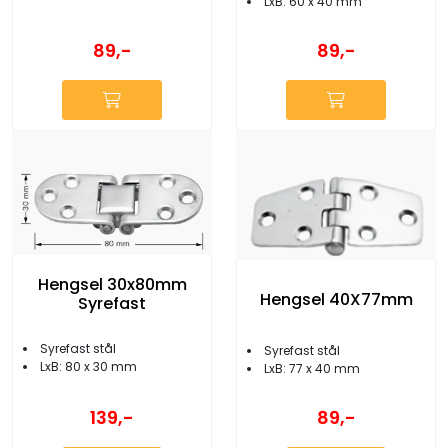
LxB: 60 x 40 mm
89,-
89,-
Hengsel 30x80mm
Hengsel 40X77mm
Syrefast
Syrefast stål
Syrefast stål
LxB: 80 x 30 mm
LxB: 77 x 40 mm
139,-
89,-