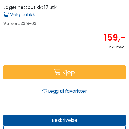
Fortøyning
Lager nettbutikk:
17 Stk
Velg butikk
Fritid/Sikkerhet
Varenr.:
3318-03
159,-
Båtpleie/Opplag
inkl. mva.
Seil
Outlet
Kjøp
Kampanje
Legg til favoritter
Beskrivelse