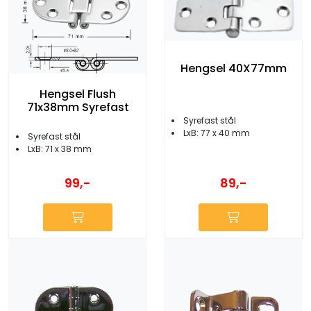
Hengsel 40X77mm
Hengsel Flush
71x38mm Syrefast
Syrefast stål
LxB: 77 x 40 mm
Syrefast stål
LxB: 71 x 38 mm
89,-
99,-