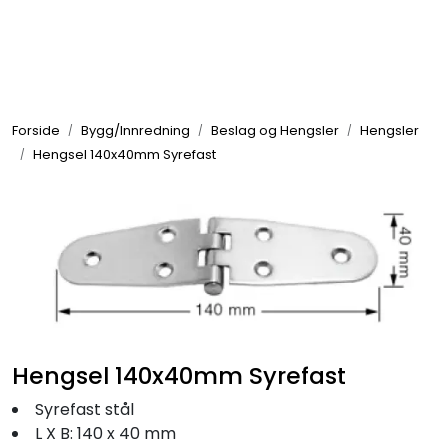
Skip to main content
Elektronikk
Forside
Bygg/Innredning
Beslag og Hengsler
Hengsler
Elektrisk
Hengsel 140x40mm Syrefast
Bygg/Innredning
Komfort
VVS
Hengsel 140x40mm Syrefast
Motor/Styring
Syrefast stål
L X B: 140 x 40 mm