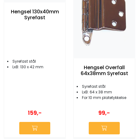
Hengsel 130x40mm
Syrefast
Syrefast stål
Hengsel Overfall
LxB: 130 x 42 mm
64x38mm Syrefast
Syrefast stål
LxB: 64 x 38 mm
For 10 mm platetykkelse
159,-
99,-