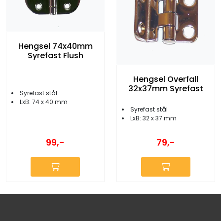
Hengsel 74x40mm
Syrefast Flush
Hengsel Overfall
32x37mm Syrefast
Syrefast stål
LxB: 74 x 40 mm
Syrefast stål
LxB: 32 x 37 mm
99,-
79,-