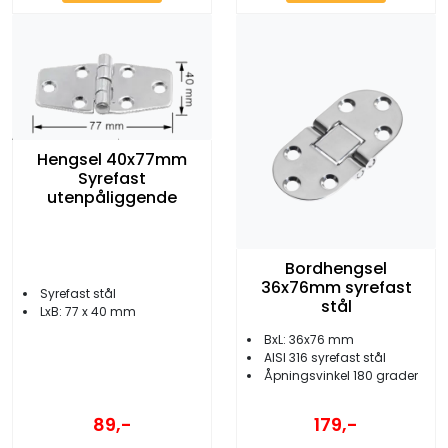
Hengsel 40x77mm
Syrefast
utenpåliggende
Bordhengsel
36x76mm syrefast
Syrefast stål
stål
LxB: 77 x 40 mm
BxL: 36x76 mm
AISI 316 syrefast stål
Åpningsvinkel 180 grader
89,-
179,-