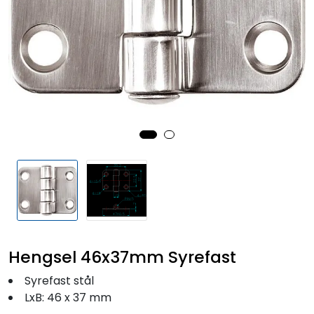
Fortøyning
Fritid/Sikkerhet
Båtpleie/Opplag
Seil
Outlet
Kampanje
Hengsel 46x37mm Syrefast
Syrefast stål
LxB: 46 x 37 mm