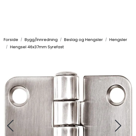
Skip to main content
Elektronikk
Forside
Bygg/Innredning
Beslag og Hengsler
Hengsler
Elektrisk
Hengsel 46x37mm Syrefast
Bygg/Innredning
Komfort
VVS
Motor/Styring