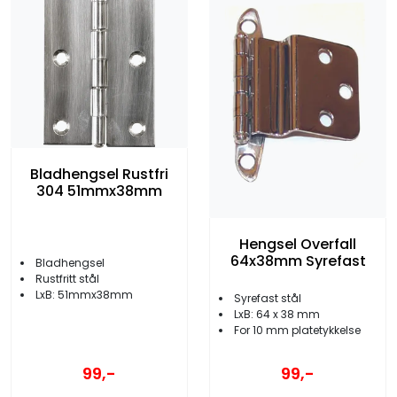
Bladhengsel Rustfri
304 51mmx38mm
Hengsel Overfall
64x38mm Syrefast
Bladhengsel
Rustfritt stål
LxB: 51mmx38mm
Syrefast stål
LxB: 64 x 38 mm
For 10 mm platetykkelse
99,-
99,-