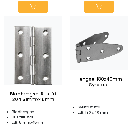
Hengsel 180x40mm
Syrefast
Bladhengsel Rustfri
304 51mmx45mm
Syrefast stål
Bladhengsel
LxB: 180 x 40 mm
Rustfritt stål
LxB: 51mmx45mm